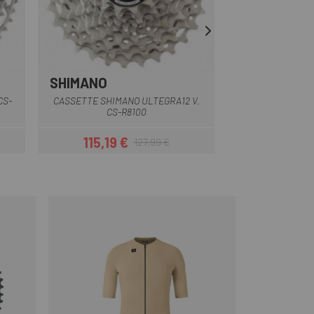
SHIMANO
SHIMANO
CS-
CASSETTE SHIMANO ULTEGRA12 V.
CASSETTE SHI
CS-R8100
HYPERGLIDE
115,19 €
135,99 
127,99 €
r
Precio
Precio regular