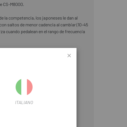
ete CS-M8000.
e la competencia, los japoneses le dan al
 con saltos de menor cadencia al cambiar (10-45
rza cuando pedalean en el rango de frecuencia
ITALIANO