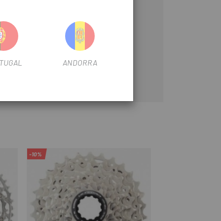
TUGAL
ANDORRA
-10%
0%