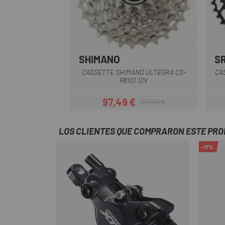
SHIMANO
S
CASSETTE SHIMANO ULTEGRA CS-
CA
R8101 12V
97,49 €
107,99 €
Precio
Precio regular
LOS CLIENTES QUE COMPRARON ESTE PR
-17%