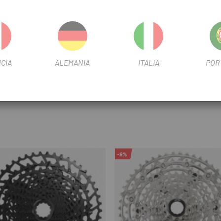
line de 12 velocidades
 12 velocidades
CIA
ALEMANIA
ITALIA
POR
ore XT 12 velocidades CS-M8100 10-45 dientes
-9%