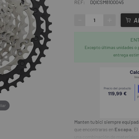
REF:
DQICSM8100045
-
+
A
ENT
Excepto últimas unidades o 
entrega estim
liar
Manten tu bici siempre equipa
que encontraras en
Escapa
. El
una combinación de materiales 