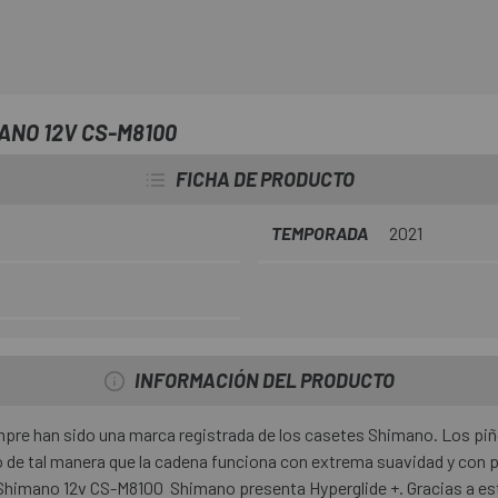
que las diez ruedas dentadas pe
carga más alta están hechas de
hechas de aluminio. Este uso d
desgaste uniforme del casete y t
El
Cassette Shimano 12v C
ANO 12V CS-M8100
aluminio.
FICHA DE PRODUCTO
TEMPORADA
2021
INFORMACIÓN DEL PRODUCTO
pre han sido una marca registrada de los casetes Shimano. Los pi
o de tal manera que la cadena funciona con extrema suavidad y con
Shimano 12v CS-M8100 Shimano presenta Hyperglide +. Gracias a es