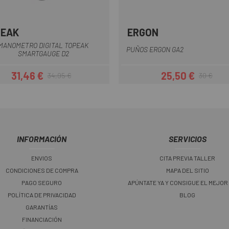
PEAK
ERGON
Multi
Black
Amarillo
Azul
Azul Osc
Nara
+2
MANOMETRO DIGITAL TOPEAK
PUÑOS ERGON GA2
SMARTGAUGE D2
31,46 €
25,50 €
34,95 €
30 €
Precio
Precio regular
Precio
Precio regul
INFORMACIÓN
SERVICIOS
ENVIOS
CITA PREVIA TALLER
CONDICIONES DE COMPRA
MAPA DEL SITIO
PAGO SEGURO
APÚNTATE YA Y CONSIGUE EL MEJOR
POLÍTICA DE PRIVACIDAD
BLOG
GARANTÍAS
FINANCIACIÓN