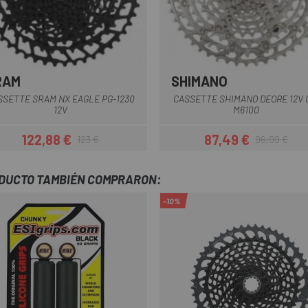
RAM
SHIMANO
SSETTE SRAM NX EAGLE PG-1230
CASSETTE SHIMANO DEORE 12V 
12V
M6100
122,88 €
87,49 €
123 €
96,99 €
Precio
Precio regular
Precio
Precio regula
ODUCTO TAMBIÉN COMPRARON:
-10%