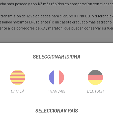
rcha más pesada y son 1/3 más rápidos en comparación con el cas
ransmisión de 12 velocidades para el grupo XT M8100. A diferencia d
ho de banda máximo (10-51 dientes) o un casete graduado más estrecho
ente a los corredores de XC y maratón, que pueden conservar su fue
SELECCIONAR IDIOMA
CATALÀ
FRANÇAIS
DEUTSCH
45
SELECCIONAR PAÍS