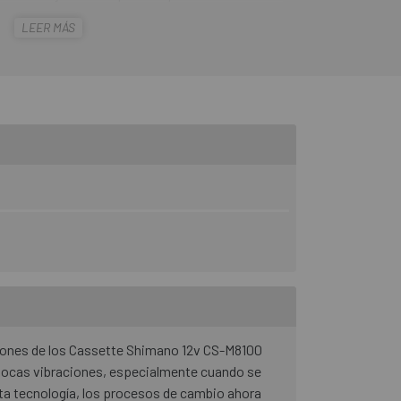
queñas con la vuelta de cadena más baja y la
LEER MÁS
 acero, las dos ruedas dentadas grandes están
e material dependiente de la carga conduce a un
ambién prolonga la vida útil de la cadena.
S-M8100
se mantiene unido por una araña de
ñones de los Cassette Shimano 12v CS-M8100
 pocas vibraciones, especialmente cuando se
ta tecnología, los procesos de cambio ahora