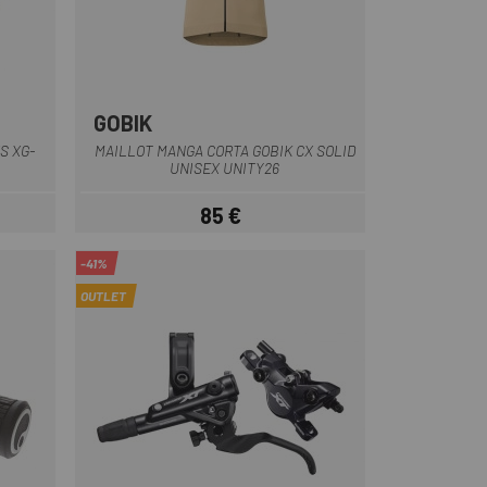
GOBIK
s
Blanco
Marrón
Verde
Naranja-Gris
S XG-
MAILLOT MANGA CORTA GOBIK CX SOLID
UNISEX UNITY26
85 €
ar
Precio
-41%
OUTLET