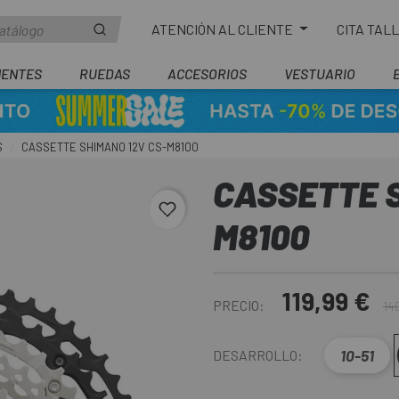
ATENCIÓN AL CLIENTE
CITA TAL
ENTES
RUEDAS
ACCESORIOS
VESTUARIO
S
CASSETTE SHIMANO 12V CS-M8100
CASSETTE S
favorite_border
M8100
119,99 €
PRECIO:
14
10-51
DESARROLLO: