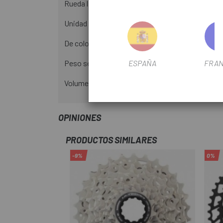
Rueda libre de compatibilidad: Shimano Micro Sp
Unidad de compatibilidad: unidades Shimano de
De color negro
ESPAÑA
FRAN
Peso según fabricante: 461g
Volumen de suministro: 1x cassette SHIMANO De
OPINIONES
PRODUCTOS SIMILARES
-9%
0%