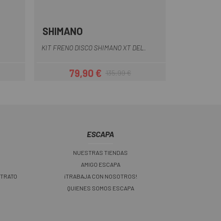
SHIMANO
uro
nja
KIT FRENO DISCO SHIMANO XT DEL.
79,90 €
135,99 €
ar
Precio
Precio regular
ESCAPA
NUESTRAS TIENDAS
AMIGO ESCAPA
 TRATO
¡TRABAJA CON NOSOTROS!
QUIENES SOMOS ESCAPA