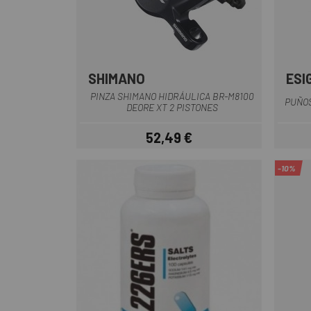
SHIMANO
ESI
PINZA SHIMANO HIDRÁULICA BR-M8100
PUÑOS
DEORE XT 2 PISTONES
52,49 €
Precio
-10%