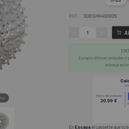
REF:
DQICSHG4009125
-
+
A
ENT
Excepto últimas unidades o 
entrega estim
liar
En
Escapa
el cassette que tu b