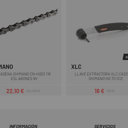
S
MANO
XLC
Multi
ADENA SHIMANO CN-HG53 116
LLAVE EXTRACTORA XLC CAS
ESLABONES 9V
SHIMANO HG TO-S12
22,10 €
16 €
24,49 €
20 €
Precio
Precio regular
Precio
Precio regul
INFORMACIÓN
SERVICIOS