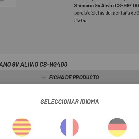
Shimano 9v Alivio CS-HG400
para bicicletas de montaña de 
Plata.
NO 9V ALIVIO CS-HG400
FICHA DE PRODUCTO
TEMPORADA
2022
SELECCIONAR IDIOMA
OUTLET
Si
INFORMACIÓN DEL PRODUCTO