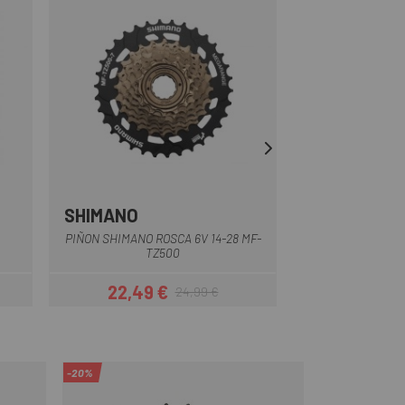
SHIMANO
BOSCH
PIÑON SHIMANO ROSCA 6V 14-28 MF-
CORONA BOSCH E-B
TZ500
22,49 €
18,
24,99 €
r
Precio
Precio regular
-20%