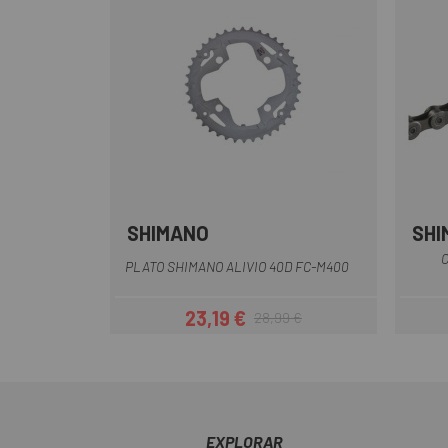
SHIMANO
SHI
Multi
C
PLATO SHIMANO ALIVIO 40D FC-M400
23,19 €
28,99 €
Precio
Precio regular
EXPLORAR