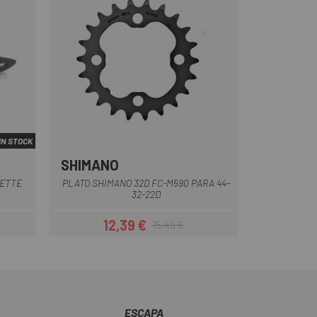
IN STOCK
SHIMANO
Negro
SETTE
PLATO SHIMANO 32D FC-M590 PARA 44-
32-22D
12,39 €
15,49 €
ar
Precio
Precio regular
ESCAPA