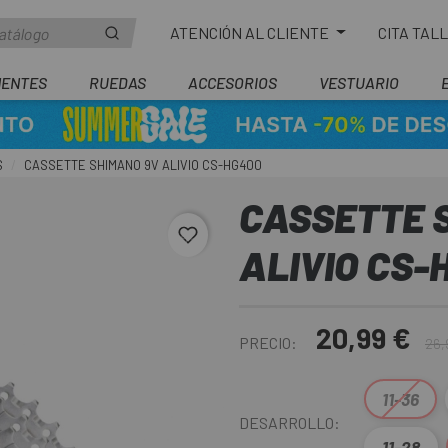
ATENCIÓN AL CLIENTE
CITA TAL
ENTES
RUEDAS
ACCESORIOS
VESTUARIO
S
CASSETTE SHIMANO 9V ALIVIO CS-HG400
CASSETTE 
favorite_border
ALIVIO CS-
20,99 €
PRECIO:
26,
11-36
DESARROLLO:
11-28