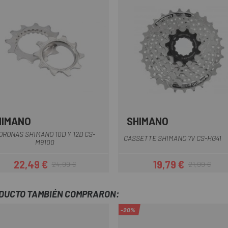
HIMANO
SHIMANO
ORONAS SHIMANO 10D Y 12D CS-
CASSETTE SHIMANO 7V CS-HG41
M9100
22,49 €
19,79 €
24,99 €
21,99 €
Precio
Precio regular
Precio
Precio regula
ODUCTO TAMBIÉN COMPRARON:
-20%