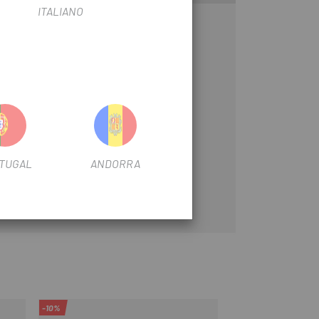
ITALIANO
8D no para RD-M4000/M3000)
TUGAL
ANDORRA
-10%