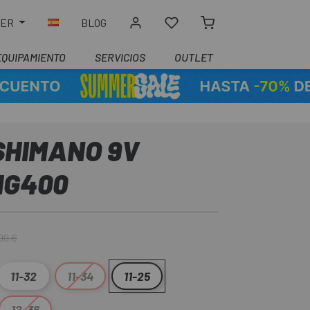
LER
BLOG
EQUIPAMIENTO
SERVICIOS
OUTLET
SHIMANO 9V
HG400
99 €
11-32
11-34
11-25
12-36