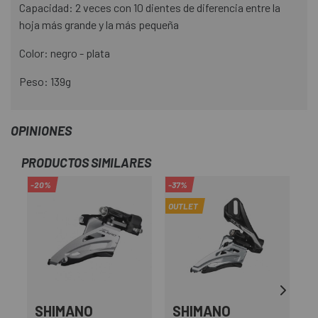
Capacidad: 2 veces con 10 dientes de diferencia entre la
hoja más grande y la más pequeña
Color: negro - plata
Peso: 139g
OPINIONES
PRODUCTOS SIMILARES
-20%
-37%
-3
OUTLET
OU
SHIMANO
SHIMANO