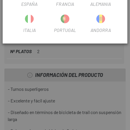
ESPAÑA
FRANCIA
ALEMANIA
TEMPORADA
2015
USO
Montaña
ITALIA
PORTUGAL
ANDORRA
OUTLET
Si
Nº PLATOS
2
INFORMACIÓN DEL PRODUCTO
- Turnos superligeros
- Excelente y fácil ajuste
- Diseñado en términos de bicicleta de trail con suspensión
larga