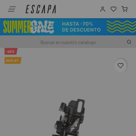
-40%
OUTLET
favori