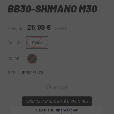
BB30-SHIMANO M30
25,99 €
PRECIO:
86,90 €
Única
TALLA:
Multi
COLOR:
REF:
VRB0038408
Sin Stock
AVÍSAME CUANDO ESTÉ DISPONIBLE