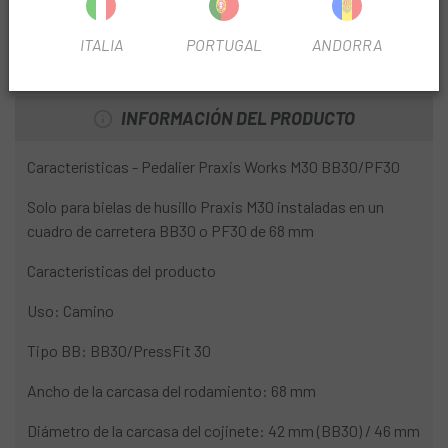
USO
Carretera
ITALIA
PORTUGAL
ANDORRA
INFORMACIÓN DEL PRODUCTO
Características - Pedalier Praxis Works M30 BB30/PF30
Solo para bielas de husillo Praxis M30 instaladas en un
cuadro de carretera BB30 o PF30 de 68 mm
Características del producto
Uso: Camino
Tipo BB: BB30/PressFit 30
Ancho de la carcasa del rodamiento: 68 mm
Diámetro de la carcasa del cojinete: 42 mm (BB30) / 46 mm