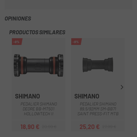
OPINIONES
PRODUCTOS SIMILARES
-9%
-9%
-9
SHIMANO
SHIMANO
PEDALIER SHIMANO
PEDALIER SHIMANO
DEORE BB-MT501
89.5/92MM SM-BB71
HOLLOWTECH II
SAINT PRESS-FIT MTB
18,90 €
25,20 €
20,99 €
27,99 €
Precio
Precio regular
Precio
Precio regular