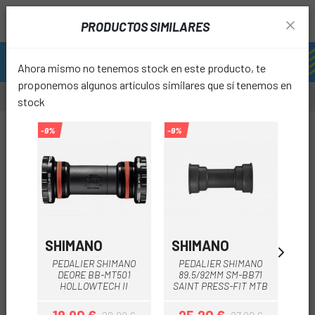
PRODUCTOS SIMILARES
Ahora mismo no tenemos stock en este producto, te
proponemos algunos artículos similares que sí tenemos en
stock
-70%
-9%
-9%
-9%
favori
SHIMANO
SHIMANO
SH
PEDALIER SHIMANO
PEDALIER SHIMANO
P
DEORE BB-MT501
89.5/92MM SM-BB71
DE
HOLLOWTECH II
SAINT PRESS-FIT MTB
M