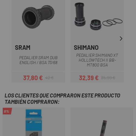
SRAM
SHIMANO
PEDALIER SHIMANO XT
PEDALIER SRAM DUB
HOLLOWTECH II BB-
ENGLISH / BSA 73/68
MT800 BSA
37,80 €
32,39 €
42 €
35,99 €
Precio
Precio regular
Precio
Precio regular
LOS CLIENTES QUE COMPRARON ESTE PRODUCTO
TAMBIÉN COMPRARON:
0%