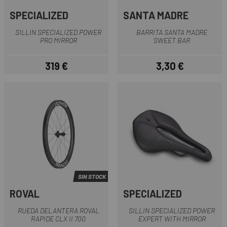
SPECIALIZED
SANTA MADRE
SILLIN SPECIALIZED POWER
BARRITA SANTA MADRE
PRO MIRROR
SWEET BAR
319 €
3,30 €
Precio
Precio
SIN STOCK
ROVAL
SPECIALIZED
RUEDA DELANTERA ROVAL
SILLIN SPECIALIZED POWER
RAPIDE CLX II 700
EXPERT WITH MIRROR