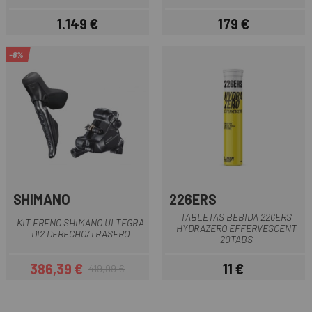
1.149 €
179 €
Precio
Precio
-8%
SHIMANO
226ERS
TABLETAS BEBIDA 226ERS
KIT FRENO SHIMANO ULTEGRA
HYDRAZERO EFFERVESCENT
DI2 DERECHO/TRASERO
20TABS
386,39 €
11 €
419,99 €
Precio
Precio regular
Precio