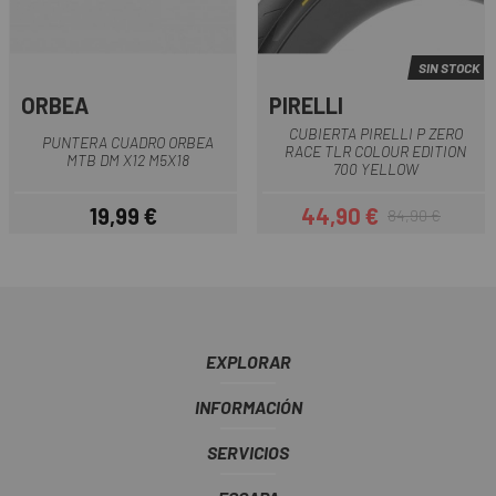
SIN STOCK
ORBEA
PIRELLI
CUBIERTA PIRELLI P ZERO
PUNTERA CUADRO ORBEA
RACE TLR COLOUR EDITION
MTB DM X12 M5X18
700 YELLOW
19,99 €
44,90 €
84,90 €
Precio
Precio
Precio regular
EXPLORAR
INFORMACIÓN
SERVICIOS