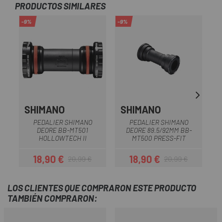
PRODUCTOS SIMILARES
-9%
-9%
SHIMANO
SHIMANO
PEDALIER SHIMANO
PEDALIER SHIMANO
DEORE BB-MT501
DEORE 89.5/92MM BB-
HOLLOWTECH II
MT500 PRESS-FIT
18,90 €
18,90 €
20,99 €
20,99 €
Precio
Precio regular
Precio
Precio regular
LOS CLIENTES QUE COMPRARON ESTE PRODUCTO
TAMBIÉN COMPRARON: