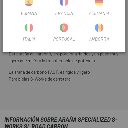
ESPAÑA
FRANCIA
ALEMANIA
ITALIA
PORTUGAL
ANDORRA
Esta araña de carbono, proporciona rigidez y un peso muy
ligero que mejora la transferencia de potencia.
La araña de carbono FACT, es rígida y ligero
Para bielas S-Works de carretera
INFORMACIÓN SOBRE ARAÑA SPECIALIZED S-
WORKS SL ROAD CARBON