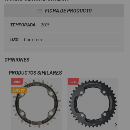
FICHA DE PRODUCTO
TEMPORADA
2015
USO
Carretera
OPINIONES
PRODUCTOS SIMILARES
-29%
-10%
-1
OUTLET