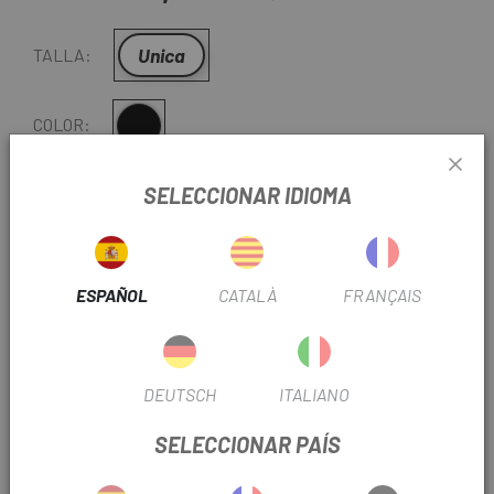
Unica
TALLA:
Multi
COLOR:
REF:
DS1052106
SELECCIONAR IDIOMA
-
+
AÑADIR AL CARRITO
ESPAÑOL
CATALÀ
FRANÇAIS
ENTREGA EN 48 HORAS
Excepto últimas unidades o productos en liquidación.
Consultar tiempos de entrega estimados al elegir
DEUTSCH
ITALIANO
método de envío.
SELECCIONAR PAÍS
Últimas unidades en stock