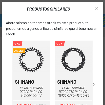
PRODUCTOS SIMILARES
Ahora mismo no tenemos stock en este producto, te
proponemos algunos artículos similares que sí tenemos en
stock
-27%
-20%
-20%
OUTLET
favori
SHIMANO
SHIMANO
SH
PLATO SHIMANO
PLATO SHIMANO
DEORE PARA FC-
DEORE 36D PARA FC-
AL
M5100-1 10/11V
M5100-2/FC-M5100-B2