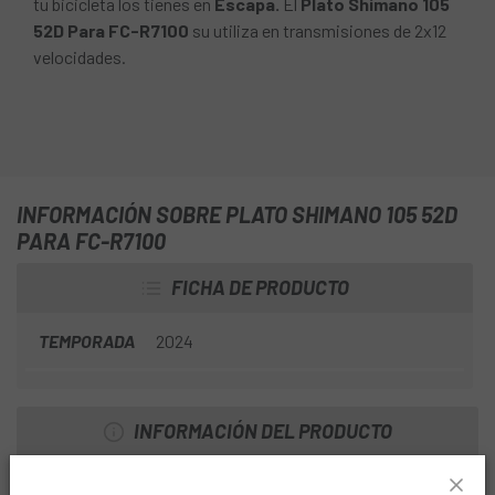
tu bicicleta los tienes en
Escapa.
El
Plato Shimano 105
52D Para FC-R7100
su utiliza en transmisiones de 2x12
velocidades.
INFORMACIÓN SOBRE PLATO SHIMANO 105 52D
PARA FC-R7100
FICHA DE PRODUCTO
TEMPORADA
2024
INFORMACIÓN DEL PRODUCTO
CARACTERÍSTICAS: