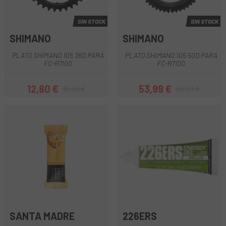
SIN STOCK
SIN STOCK
SHIMANO
SHIMANO
PLATO SHIMANO 105 36D PARA
PLATO SHIMANO 105 50D PARA
FC-R7100
FC-R7100
12,80 €
53,99 €
15,99 €
66,99 €
Precio
Precio regular
Precio
Precio regular
SANTA MADRE
226ERS