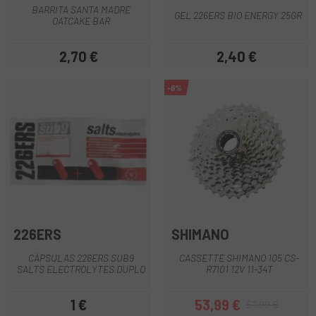
BARRITA SANTA MADRE
GEL 226ERS BIO ENERGY 25GR
OATCAKE BAR
2,70 €
2,40 €
Precio
Precio
-6%
226ERS
SHIMANO
CÁPSULAS 226ERS SUB9
CASSETTE SHIMANO 105 CS-
SALTS ELECTROLYTES DUPLO
R7101 12V 11-34T
1 €
53,99 €
57,99 €
Precio
Precio
Precio regular