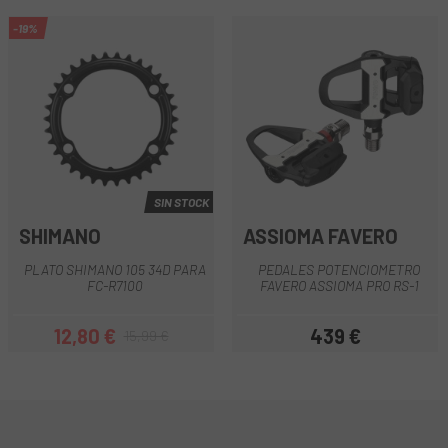
-19%
SIN STOCK
SHIMANO
ASSIOMA FAVERO
PLATO SHIMANO 105 34D PARA
PEDALES POTENCIOMETRO
FC-R7100
FAVERO ASSIOMA PRO RS-1
12,80 €
439 €
15,99 €
Precio
Precio regular
Precio