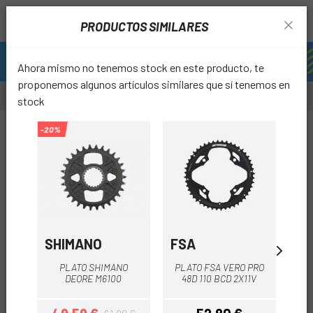
PRODUCTOS SIMILARES
Ahora mismo no tenemos stock en este producto, te
proponemos algunos artículos similares que sí tenemos en
stock
-19%
-20%
-30%
OUTL
favori
SHIMANO
FSA
SH
PLATO SHIMANO
PLATO FSA VERO PRO
PL
DEORE M6100
48D 110 BCD 2X11V