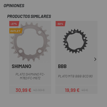
OPINIONES
PRODUCTOS SIMILARES
-27%
-50%
-2
OUTLET
OU
SHIMANO
BBB
PLATO SHIMANO FC-
P
PLATO MTB BBB BCD 80
M782/FC-M672
30,99 €
19,99 €
42,99 €
40 €
Precio
Precio regular
Precio
Precio regular