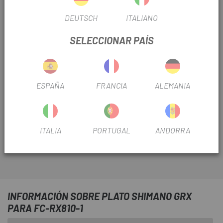
DEUTSCH
ITALIANO
SELECCIONAR PAÍS
Todos los recambios y componentes que necesites los
tienes en
Escapa.
ESPAÑA
FRANCIA
ALEMANIA
El
Plato Shimano GRX para FC-RX810-1
esta
desarrollado para ser compatible con el juego de bielas
GRX FC-RX810 de 1x11 velocidades.
ITALIA
PORTUGAL
ANDORRA
INFORMACIÓN SOBRE PLATO SHIMANO GRX
PARA FC-RX810-1