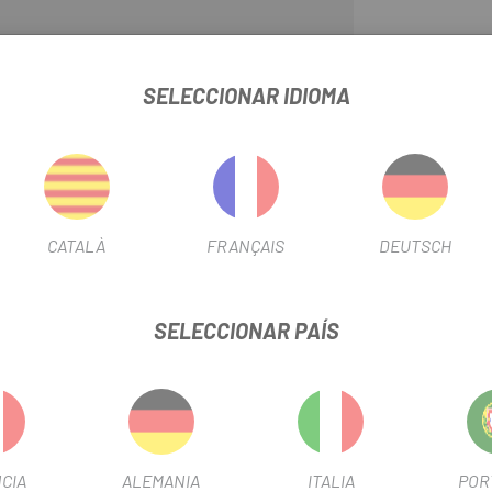
Descubre en
Escapa
la mejor 
SELECCIONAR IDIOMA
Bielas SRAM Rival 1 BB30 42
todo momento. Con el perfil de
Rival 1 están diseñados para un 
diente está mecanizado por CNC
interiores y exteriores de la ca
personalizar tu gama de marcha
CATALÀ
FRANÇAIS
DEUTSCH
 SRAM RIVAL 1 BB30 42 DIENTES
FICHA DE PRODUCTO
SELECCIONAR PAÍS
TEMPORADA
2018
OUTLET
Si
CIA
ALEMANIA
ITALIA
POR