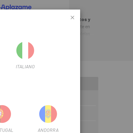
seleccion de componentes Sram. Los
Platos y
 dientes
ofrecen un rendimiento constante en
 dientes X-SYNC™ de SRAM, los platos y bielas
control total de la cadena. El grosor de cada
LEER MÁS
 para trabajar sin problemas con los eslabones
dena. Y con los siete platos disponibles, puedes
s para adaptarla a tu forma de montar.
ITALIANO
TUGAL
ANDORRA