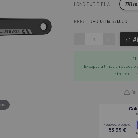
170 
LONGITUD BIELA:
REF:
DR00.6118.371.000
-
+
A
ENT
Excepto últimas unidades o 
entrega estim
Últ
liar