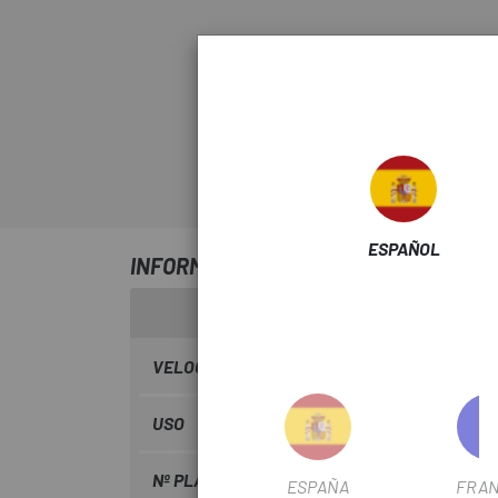
ESPAÑOL
INFORMACIÓN SOBRE PLATOS Y BIELAS
VELOCIDADES
12 vel.
USO
Gravel
Nº PLATOS
1
ESPAÑA
FRAN