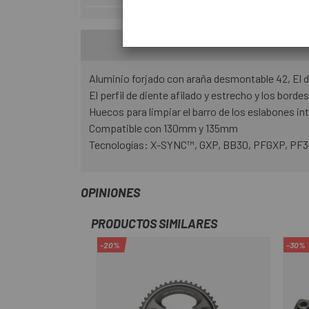
Aluminio forjado con araña desmontable 42, El 
El perfil de diente afilado y estrecho y los bor
Huecos para limpiar el barro de los eslabones in
Compatible con 130mm y 135mm
Tecnologías: X-SYNC™, GXP, BB30, PFGXP, PF30
OPINIONES
PRODUCTOS SIMILARES
-20%
-30%