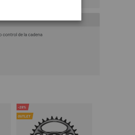
 control de la cadena
-29%
-10%
OUTLET