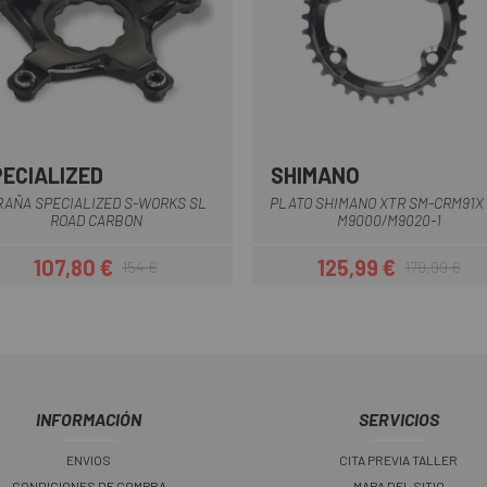
PECIALIZED
SHIMANO
Multi
RAÑA SPECIALIZED S-WORKS SL
PLATO SHIMANO XTR SM-CRM91X 
ROAD CARBON
M9000/M9020-1
107,80 €
125,99 €
154 €
179,99 €
Precio
Precio regular
Precio
Precio regula
INFORMACIÓN
SERVICIOS
ENVIOS
CITA PREVIA TALLER
CONDICIONES DE COMPRA
MAPA DEL SITIO