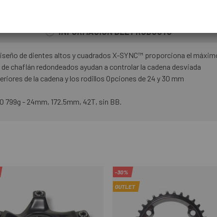
INFORMACIÓN DEL PRODUCTO
diseño de dientes altos y cuadrados X-SYNC™ proporciona el máximo
des de chaflán redondeados ayudan a controlar la cadena desviada
teriores de la cadena y los rodillos Opciones de 24 y 30 mm
 799g - 24mm, 172.5mm, 42T, sin BB.
-30%
OUTLET