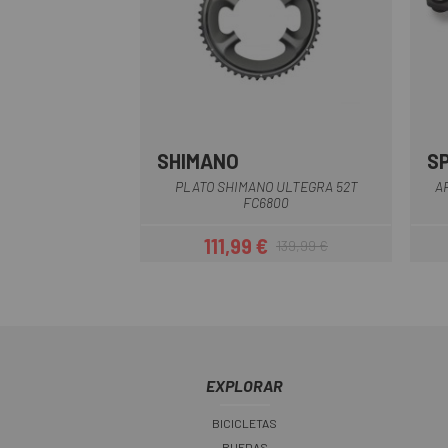
SHIMANO
S
Multi
PLATO SHIMANO ULTEGRA 52T
A
FC6800
111,99 €
139,99 €
Precio
Precio regular
EXPLORAR
BICICLETAS
RUEDAS