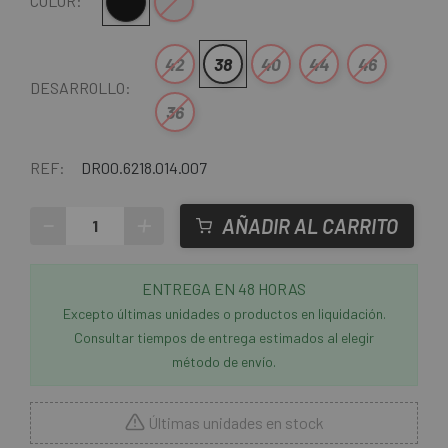
Negro
Gris Claro
COLOR:
42
38
40
44
46
DESARROLLO:
36
REF:
DR00.6218.014.007
-
+
AÑADIR AL CARRITO
ENTREGA EN 48 HORAS
Excepto últimas unidades o productos en liquidación.
Consultar tiempos de entrega estimados al elegir
método de envío.
Últimas unidades en stock