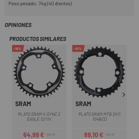
Peso pesado: 74g (40 dientes)
OPINIONES
PRODUCTOS SIMILARES
-18%
-10%
-1
SRAM
SRAM
PLATO SRAM X-SYNC 2
PLATO SRAM MTB 2X11
EAGLE 12/11V
104BCD
64,99 €
89,10 €
80 €
99 €
Precio
Precio regular
Precio
Precio regular