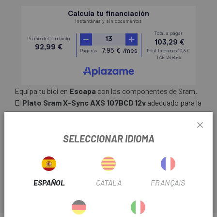
Equipa tu bici en
Escapa
con los componentes de Sram.
El
Plato Sram X-Sync AXS 107BCD 12v
adecuado para la
biela SRAM Force 1 DUB con un círculo de pernos de 107
milímetros. El probado perfil de dientes MTB SRAM X-Sync
SELECCIONAR IDIOMA
con dientes gruesos y delgados alternados (estrecho-
ancho) asegura que la cadena se asiente de forma segura
en el plato.
ESPAÑOL
CATALÀ
FRANÇAIS