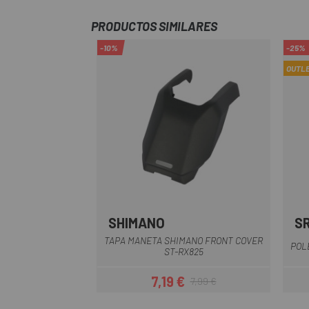
PRODUCTOS SIMILARES
-10%
-25%
OUTL
SHIMANO
S
Negro
TAPA MANETA SHIMANO FRONT COVER
POL
ST-RX825
7,19 €
7,99 €
Precio
Precio regular