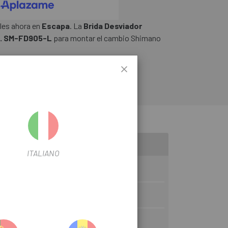
les ahora en
Escapa
. La
Brida Desviador
t. SM-FD905-L
para montar el cambio Shimano
ITALIANO
nica