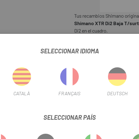
Tus recambios Shimano origina
Shimano XTR Di2 Baja T/sur
Di2 en el cuadro.
SELECCIONAR IDIOMA
R SHIMANO XTR DI2 BAJA T/SURT. SM-FD905-L
FICHA DE PRODUCTO
CATALÀ
FRANÇAIS
DEUTSCH
USO
Montaña
SELECCIONAR PAÍS
TIPO TRANSMISIÓN
Electró