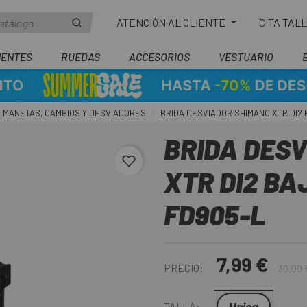
ATENCIÓN AL CLIENTE
CITA TAL
ENTES
RUEDAS
ACCESORIOS
VESTUARIO
 MANETAS, CAMBIOS Y DESVIADORES
BRIDA DESVIADOR SHIMANO XTR DI2 
BRIDA DES
favorite_border
XTR DI2 BA
FD905-L
7,99 €
PRECIO:
39,99 
Unica
TALLA: