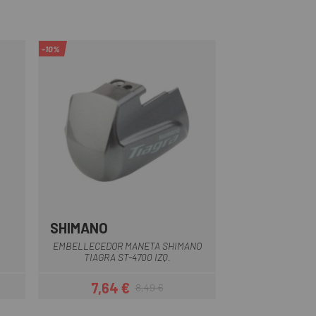
-10%
SHIMANO
Negro
EMBELLECEDOR MANETA SHIMANO
TIAGRA ST-4700 IZQ.
7,64 €
8,49 €
r
Precio
Precio regular