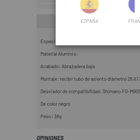
ESPAÑA
FRAN
Especificaciones técnicas:
Material Aluminio:
Acabado: Abrazadera baja
Montaje: recibir tubo de asiento diámetro 28,6 | 
Desviador de compatibilidad: Shimano FD-M9050
De color negro
Peso: 38g
OPINIONES