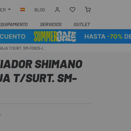
LER
BLOG
EQUIPAMIENTO
SERVICIOS
OUTLET
BAJA T/SURT. SM-FD905-L
VIADOR SHIMANO
JA T/SURT. SM-
€