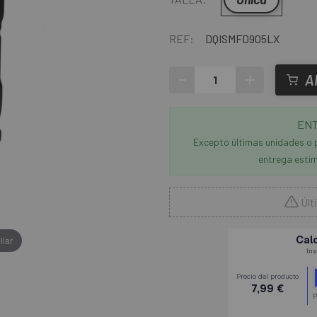
REF:
DQISMFD905LX
-
+
A
ENT
Excepto últimas unidades o 
entrega estim
Últ
liar