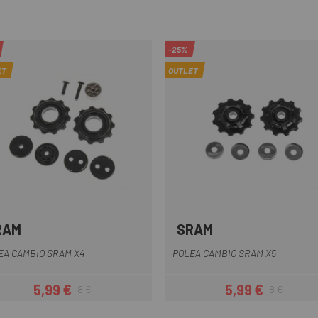
-25%
ET
OUTLET
RAM
SRAM
Multi
Multi
EA CAMBIO SRAM X4
POLEA CAMBIO SRAM X5
5,99 €
5,99 €
8 €
8 €
Precio
Precio regular
Precio
Precio regula