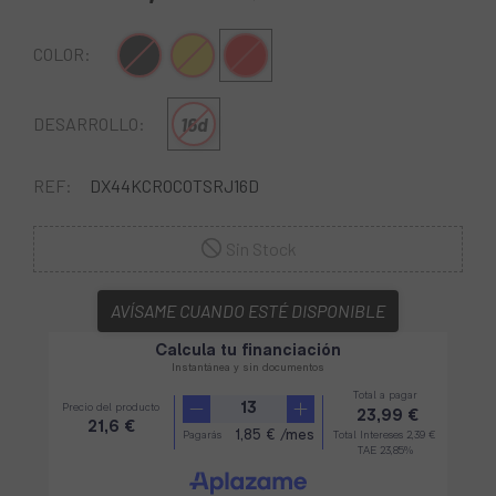
Negro
Oro
Rojo
COLOR:
16d
DESARROLLO:
REF:
DX44KCROCOTSRJ16D
Sin Stock
AVÍSAME CUANDO ESTÉ DISPONIBLE