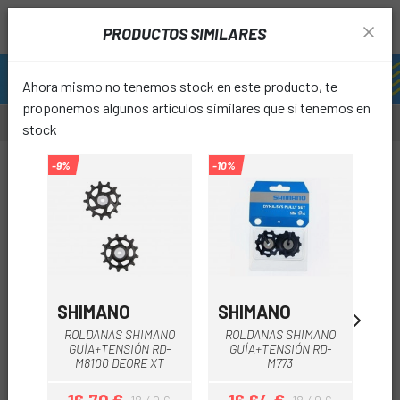
PRODUCTOS SIMILARES
Ahora mismo no tenemos stock en este producto, te
proponemos algunos artículos similares que sí tenemos en
stock
-10%
-9%
-10%
-10%
favori
SHIMANO
SHIMANO
SH
ROLDANAS SHIMANO
ROLDANAS SHIMANO
GUÍA+TENSIÓN RD-
GUÍA+TENSIÓN RD-
S
M8100 DEORE XT
M773
GO