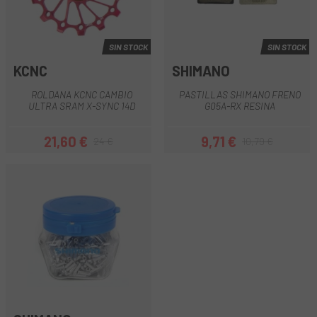
SIN STOCK
SIN STOCK
KCNC
SHIMANO
ROLDANA KCNC CAMBIO
PASTILLAS SHIMANO FRENO
ULTRA SRAM X-SYNC 14D
G05A-RX RESINA
21,60 €
9,71 €
24 €
10,79 €
Precio
Precio regular
Precio
Precio regular