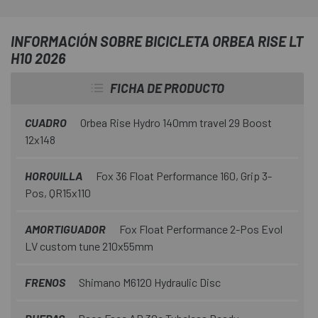
EP600 con una batería de 630Wh para ofrecerte
asistencia prolongada en tus aventuras más exigentes.
INFORMACIÓN SOBRE BICICLETA ORBEA RISE LT
Con sus 160mm de recorrido en la horquilla Fox 36 Float y
H10 2026
140mm en el cuadro, esta e-MTB está lista para
enfrentarse a los terrenos más desafiantes con confianza
FICHA DE PRODUCTO
y control absoluto.
CUADRO
Orbea Rise Hydro 140mm travel 29 Boost
12x148
HORQUILLA
Fox 36 Float Performance 160, Grip 3-
Pos, QR15x110
AMORTIGUADOR
Fox Float Performance 2-Pos Evol
LV custom tune 210x55mm
FRENOS
Shimano M6120 Hydraulic Disc