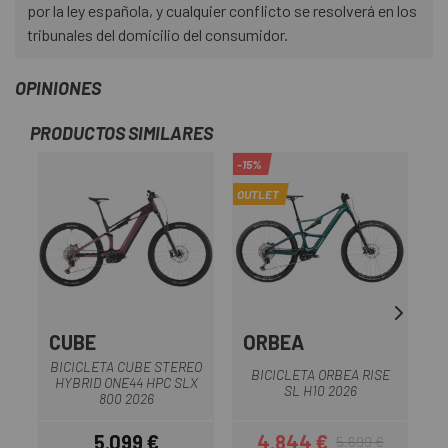
por la ley española, y cualquier conflicto se resolverá en los
tribunales del domicilio del consumidor.
OPINIONES
PRODUCTOS SIMILARES
-15%
OUTLET
CUBE
ORBEA
BICICLETA CUBE STEREO
B
BICICLETA ORBEA RISE
HYBRID ONE44 HPC SLX
SL H10 2026
800 2026
5.099 €
4.844 €
5.699 €