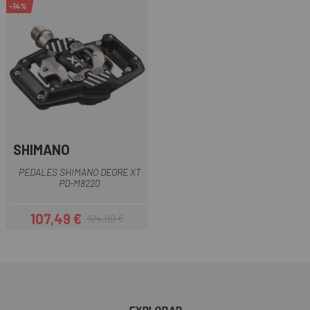
-14%
SHIMANO
PEDALES SHIMANO DEORE XT
PD-M8220
107,49 €
124,99 €
Precio
Precio regular
EXPLORAR