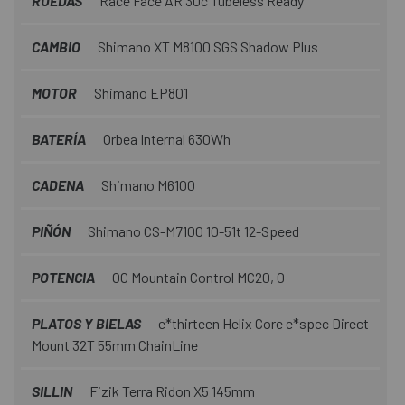
RUEDAS
Race Face AR 30c Tubeless Ready
CAMBIO
Shimano XT M8100 SGS Shadow Plus
MOTOR
Shimano EP801
BATERÍA
Orbea Internal 630Wh
CADENA
Shimano M6100
PIÑÓN
Shimano CS-M7100 10-51t 12-Speed
POTENCIA
OC Mountain Control MC20, 0
PLATOS Y BIELAS
e*thirteen Helix Core e*spec Direct
Mount 32T 55mm ChainLine
SILLIN
Fizik Terra Ridon X5 145mm