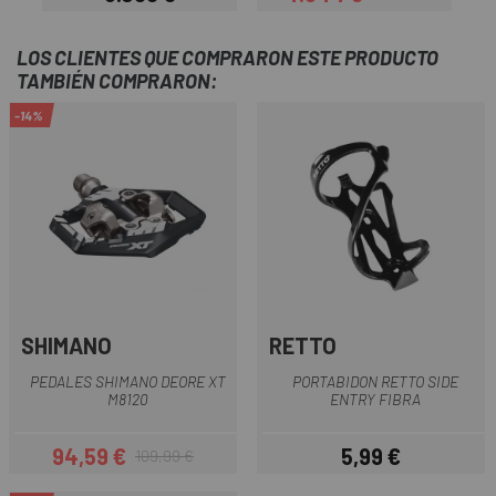
Precio
Precio
Precio regular
LOS CLIENTES QUE COMPRARON ESTE PRODUCTO
TAMBIÉN COMPRARON:
-14%
SHIMANO
RETTO
PEDALES SHIMANO DEORE XT
PORTABIDON RETTO SIDE
M8120
ENTRY FIBRA
94,59 €
5,99 €
109,99 €
Precio
Precio regular
Precio