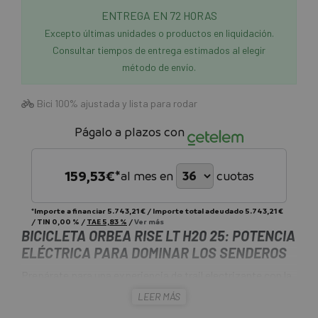
ENTREGA EN 72 HORAS
Excepto últimas unidades o productos en liquidación.
Consultar tiempos de entrega estimados al elegir
método de envío.
Bici 100% ajustada y lista para rodar
Págalo a plazos con
159,53
€*
al mes en
cuotas
*Importe a financiar
5.743,21 €
/
Importe total adeudado
5.743,21 €
/
TIN
0,00 %
/
TAE
5,83 %
/
Ver más
BICICLETA ORBEA RISE LT H20 25: POTENCIA
ELÉCTRICA PARA DOMINAR LOS SENDEROS
Prepárate para una experiencia de trail electrizante con la
Bicicleta Orbea Rise LT H20 25. Esta máquina de alto
LEER MÁS
rendimiento combina la potencia del motor Shimano