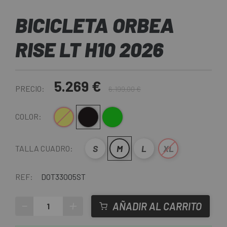
BICICLETA ORBEA
RISE LT H10 2026
5.269 €
PRECIO:
6.199,00 €
Amarillo-Negro
Negro-Verde
Verde
COLOR:
S
M
L
XL
TALLA CUADRO:
REF:
DOT33005ST
-
+
AÑADIR AL CARRITO