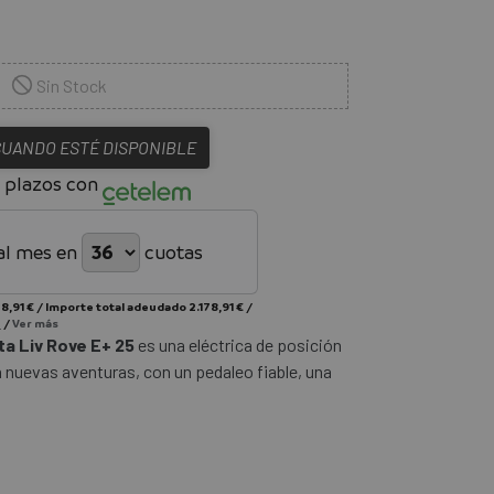
Sin Stock
CUANDO ESTÉ DISPONIBLE
 plazos con
al mes en
cuotas
78,91 €
/
Importe total adeudado
2.178,91 €
/
%
/
Ver más
ta Liv Rove E+ 25
es una eléctrica de posición
nuevas aventuras, con un pedaleo fiable, una