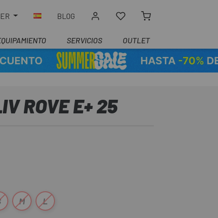
LER
BLOG
EQUIPAMIENTO
SERVICIOS
OUTLET
IV ROVE E+ 25
S
M
L