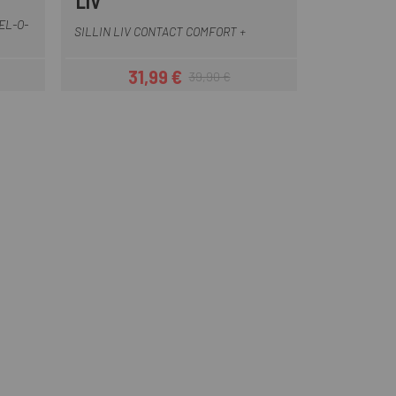
LIV
Negro
EL-O-
SILLIN LIV CONTACT COMFORT +
31,99 €
39,90 €
ar
Precio
Precio regular