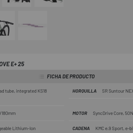
OVE E+ 25
FICHA DE PRODUCTO
ad tube, integrated KS18
HORQUILLA
SR Suntour NEX
60/180mm
MOTOR
SyncDrive Core, 50
eable Lithium-Ion
CADENA
KMC e.9 Sport, e-b