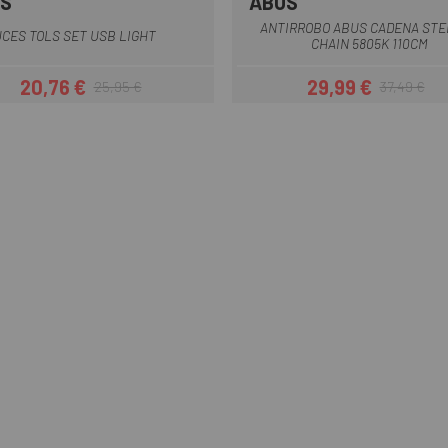
S
ABUS
Negro
ANTIRROBO ABUS CADENA STE
UCES TOLS SET USB LIGHT
CHAIN 5805K 110CM
20,76 €
29,99 €
25,95 €
37,49 €
Precio
Precio regular
Precio
Precio regul