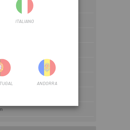
 [F] 100x9mm QR
ITALIANO
ca
TUGAL
ANDORRA
s
mm