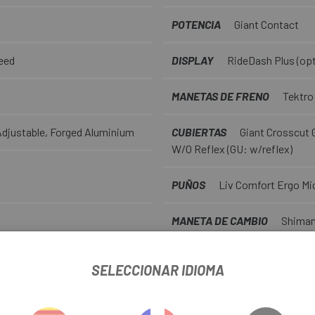
POTENCIA
Giant Contact
eed
DISPLAY
RideDash Plus (opt
MANETAS DE FRENO
Tektro
Adjustable, Forged Aluminium
CUBIERTAS
Giant Crosscut 
W/O Reflex (GU: w/reflex)
PUÑOS
Liv Comfort Ergo Mi
MANETA DE CAMBIO
Shiman
PLATO
42T
SELECCIONAR IDIOMA
LLANTAS
Liv GX03V, 700c 