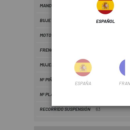
MANDOS
RideControl One Ant+
BUJE TRAS.
Giant eTracker, 135mm QR
ESPAÑOL
MOTOR
Yamaha
FRENO
Disco
MUJER
Mujer
Nº PIÑONES
9V
ESPAÑA
FRAN
Nº PLATOS
1
RECORRIDO SUSPENSIÓN
63