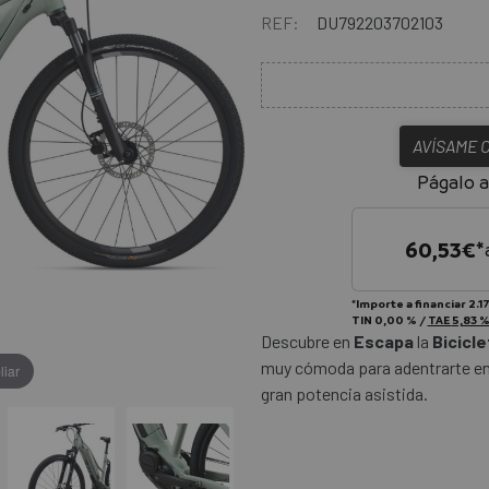
REF:
DU792203702103
AVÍSAME 
Págalo a
60,53
€*
*Importe a financiar
2.1
TIN
0,00 %
/
TAE
5,83 
Descubre en
Escapa
la
Bicicle
muy cómoda para adentrarte en 
liar
gran potencia asistida.