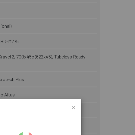
ional)
 HD-M275
Gravel 2, 700x45c (622x45), Tubeless Ready
crotech Plus
o Altus
aluminium