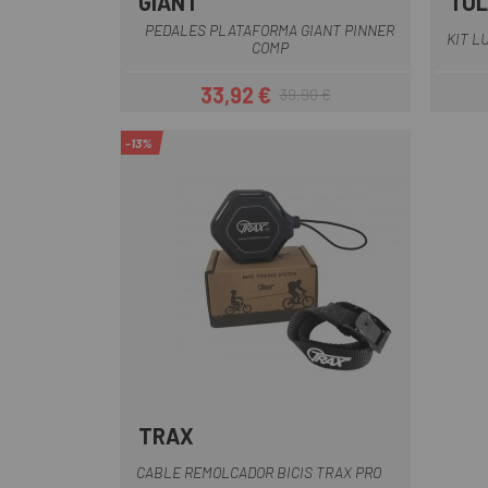
GIANT
TOL
Azul
Negro
Rojo
PEDALES PLATAFORMA GIANT PINNER
KIT L
COMP
33,92 €
39,90 €
Precio
Precio regular
-13%
TRAX
Negro
CABLE REMOLCADOR BICIS TRAX PRO