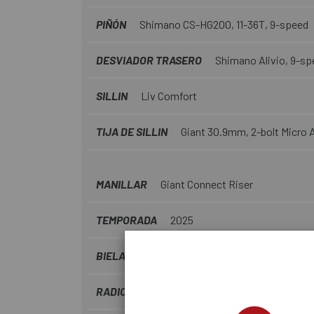
PIÑÓN
Shimano CS-HG200, 11-36T, 9-speed
DESVIADOR TRASERO
Shimano Alivio, 9-sp
SILLIN
Liv Comfort
TIJA DE SILLIN
Giant 30.9mm, 2-bolt Micro 
MANILLAR
Giant Connect Riser
TEMPORADA
2025
BIELAS
Forged Alloy minimal Q-factor, 42T
RADIOS
Stainless steel