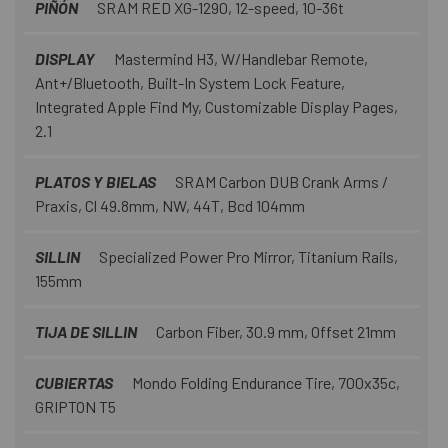
PIÑÓN
SRAM RED XG-1290, 12-speed, 10-36t
DISPLAY
Mastermind H3, W/Handlebar Remote,
Ant+/Bluetooth, Built-In System Lock Feature,
Integrated Apple Find My, Customizable Display Pages,
2.1
PLATOS Y BIELAS
SRAM Carbon DUB Crank Arms /
Praxis, Cl 49.8mm, NW, 44T, Bcd 104mm
SILLIN
Specialized Power Pro Mirror, Titanium Rails,
155mm
TIJA DE SILLIN
Carbon Fiber, 30.9 mm, Offset 21mm
CUBIERTAS
Mondo Folding Endurance Tire, 700x35c,
GRIPTON T5