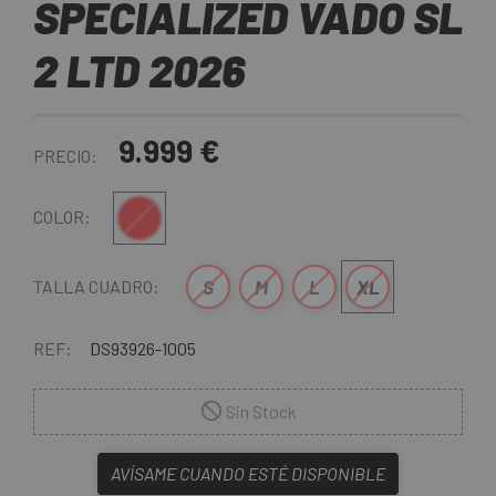
SPECIALIZED VADO SL
2 LTD 2026
9.999 €
PRECIO:
Rojo
COLOR:
S
M
L
XL
TALLA CUADRO:
REF:
DS93926-1005
Sin Stock
AVÍSAME CUANDO ESTÉ DISPONIBLE