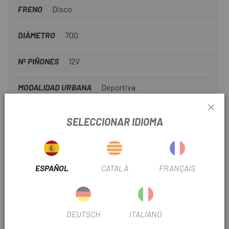
FRENO
Disco
DIÁMETRO
700
Nº PIÑONES
12V
MODALIDAD URBANA
Deportiva
TIPO TRANSMISIÓN
Electrónica
SELECCIONAR IDIOMA
Nº PLATOS
1
ESPAÑOL
CATALÀ
FRANÇAIS
INFORMACIÓN DEL PRODUCTO
A destacar:
DEUTSCH
ITALIANO
Cuadro: Cuadro y horquilla de carbono ultraligero