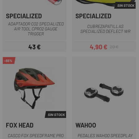
SIN STOCK
SPECIALIZED
SPECIALIZED
ADAPTADOR CO2 SPECIALIZED
CUBREZAPATILLAS
AIR TOOL CPRO2 GAUGE
SPECIALIZED DEFLECT WR
TRIGGER
43 €
4,90 €
20 €
Precio
Precio
Precio regular
-55%
SIN STOCK
FOX HEAD
WAHOO
CASCO FOX SPEEDFRAME PRO
PEDALES WAHOO SPEEDPLAY