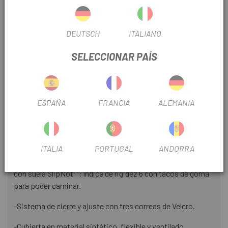
TEMPERATURA
Cualquier
USO
Carretera
DEUTSCH
ITALIANO
SELECCIONAR PAÍS
INFORMACIÓN DEL PRODUCTO
Características:
ESPAÑA
FRANCIA
ALEMANIA
-Suela Body Geometry y plantilla con alineado optimizado
pie-rodilla que proporciona al ciclista comodidad y
rendimiento.
ITALIA
PORTUGAL
ANDORRA
-Placa de nylon de rigidez media para un pedaleo eficiente,
con suela SlipNot™: índice de rigidez 6 con tacos de goma
para poder caminar.
-Sistema de cierre y ajuste con tres correas de Velcro.
-Cubierta en material sintético, flexible y ventilado.