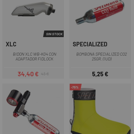
SIN STOCK
XLC
SPECIALIZED
BIDON XLC WB-K04 CON
BOMBONA SPECIALIZED CO2
ADAPTADOR FIDLOCK
25GR. (1UD)
34,40 €
5,25 €
43 €
Precio
Precio regular
Precio
-75%