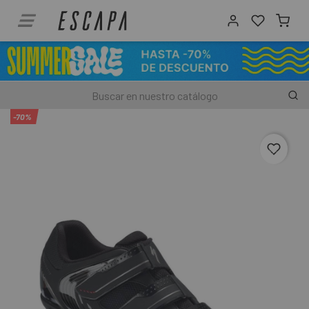
-70%
favori