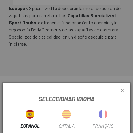
Escapa
y Specialized te descubren la mejor selección de
zapatillas para carretera. Las
Zapatillas Specialized
Sport Roubaix
ofrecen el funcionamiento esencial y la
ergonomía Body Geometry de las zapatillas de carretera
Specialized de alta calidad, en un diseño asequible para
iniciarse.
INFORMACIÓN SOBRE ZAPATILLAS SPECIALIZED
SPORT ROUBAIX
SELECCIONAR IDIOMA
FICHA DE PRODUCTO
TEMPORADA
2015
ESPAÑOL
CATALÀ
FRANÇAIS