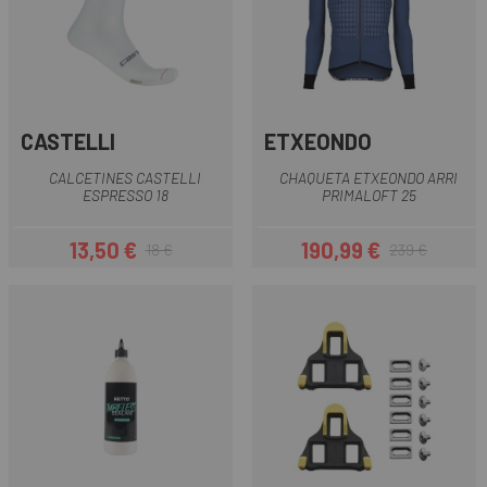
CASTELLI
ETXEONDO
CALCETINES CASTELLI
CHAQUETA ETXEONDO ARRI
ESPRESSO 18
PRIMALOFT 25
13,50 €
190,99 €
18 €
239 €
Precio
Precio regular
Precio
Precio regular