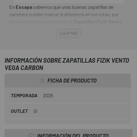
En
Escapa
sabemos que unas buenas zapatillas de
carretera pueden marcar la diferencia en tus rutas, por
este motivo te presentamos la
Zapatillas Fizik Vento
Vega Carbon
. Una zapatilla de competición en ruta
LEER MÁS
innovadora y con gran capacidad de respuesta que cuenta
con una exclusiva suela exterior de carbono totalmente
integrada que reduce la caída para una experiencia de
pedaleo más natural, cómoda y eficiente.
INFORMACIÓN SOBRE ZAPATILLAS FIZIK VENTO
VEGA CARBON
FICHA DE PRODUCTO
TEMPORADA
2025
OUTLET
Si
INFORMACIÓN DEL PRODUCTO