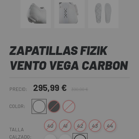
ZAPATILLAS FIZIK
VENTO VEGA CARBON
295,99 €
PRECIO:
390,00 €
Blanco
Negro
Blanco-Amarillo
COLOR:
40
41
42
43
44
TALLA
CALZADO: