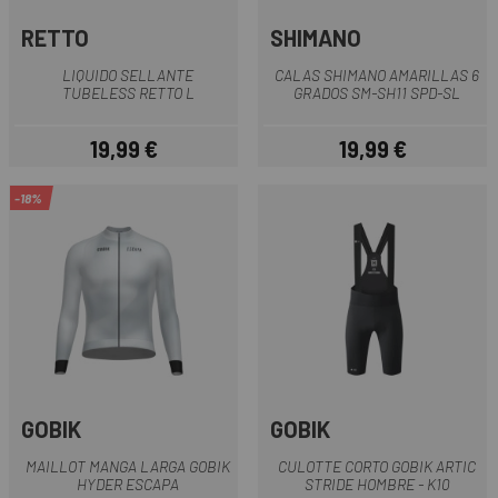
RETTO
SHIMANO
LIQUIDO SELLANTE
CALAS SHIMANO AMARILLAS 6
TUBELESS RETTO L
GRADOS SM-SH11 SPD-SL
19,99 €
19,99 €
Precio
Precio
-18%
GOBIK
GOBIK
MAILLOT MANGA LARGA GOBIK
CULOTTE CORTO GOBIK ARTIC
HYDER ESCAPA
STRIDE HOMBRE - K10