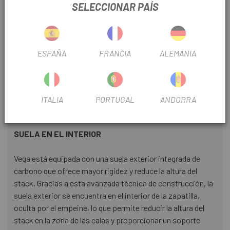
posición corporal han cambiado mucho. Por ello, los
SELECCIONAR PAÍS
puntos de contacto entre el ciclista y la bicicleta han tenido
que evolucionar en consecuencia. Con Vega, presentamos
una forma completamente nueva: un eje más recto y un
drop reducido para ofrecer una sensación más natural al
ESPAÑA
FRANCIA
ALEMANIA
pedalear. La puntera expandida de Vega ofrece más
espacio y permite que el pie se estire por completo,
ofreciendo un ajuste ergonómico y mejorando la
ITALIA
PORTUGAL
ANDORRA
comodidad en salidas de alta intensidad, ya sean carreras
por etapas o entrenamientos semanales.
SUELA EN EL INTERIOR
Vega está equipada con una suela exterior integrada de
carbono que ofrece mayor rigidez y reduce la altura del
stack. Gracias a esta avanzada técnica de construcción, la
suela exterior se encuentra en el interior de la zapatilla,
oculta por el empeine, lo que permite reducir la altura del
stack en la zona de las calas y proporcionar un soporte