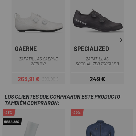
GAERNE
SPECIALIZED
ZAPATILLAS GAERNE
ZAPATILLAS
Z
ZEPHYR
SPECIALIZED TORCH 3.0
263,91 €
249 €
299,90 €
Precio
Precio regular
Precio
LOS CLIENTES QUE COMPRARON ESTE PRODUCTO
TAMBIÉN COMPRARON:
-25%
-20%
REBAJAS