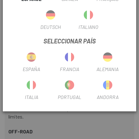
SUELA DE NYLON Y GOMA X5
Ofrece eficiencia en el pedaleo junto a una tracción segura
fuera de la carretera.
DEUTSCH
ITALIANO
ESPECIFICACIONES
SELECCIONAR PAÍS
- Sistema de ajuste L6 BOA
- Suela de nylon X5 - con taqueado de goma, índice de
rigidez 5
ESPAÑA
FRANCIA
ALEMANIA
- Peso: 355g
- Tallas: 36-47
TERRA
ITALIA
PORTUGAL
ANDORRA
Serie todoterreno, diseñada para llevar más allá de tus
límites.
OFF-ROAD