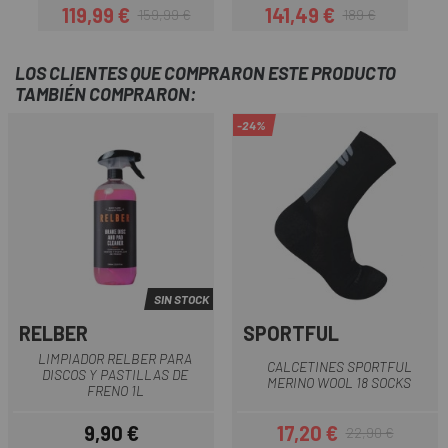
119,99 €
141,49 €
159,99 €
189 €
Precio
Precio regular
Precio
Precio regular
LOS CLIENTES QUE COMPRARON ESTE PRODUCTO
TAMBIÉN COMPRARON:
-24%
SIN STOCK
RELBER
SPORTFUL
LIMPIADOR RELBER PARA
CALCETINES SPORTFUL
DISCOS Y PASTILLAS DE
MERINO WOOL 18 SOCKS
FRENO 1L
9,90 €
17,20 €
22,90 €
Precio
Precio
Precio regular