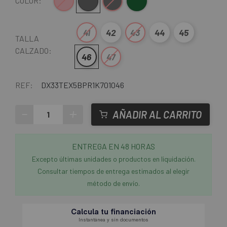
Rosa-Negro
Gris-Negro
Negro
Verde-Negro
COLOR:
41
42
43
44
45
TALLA
CALZADO:
46
47
REF:
DX33TEX5BPR1K701046
-
+
AÑADIR AL CARRITO
ENTREGA EN 48 HORAS
Excepto últimas unidades o productos en liquidación.
Consultar tiempos de entrega estimados al elegir
método de envío.