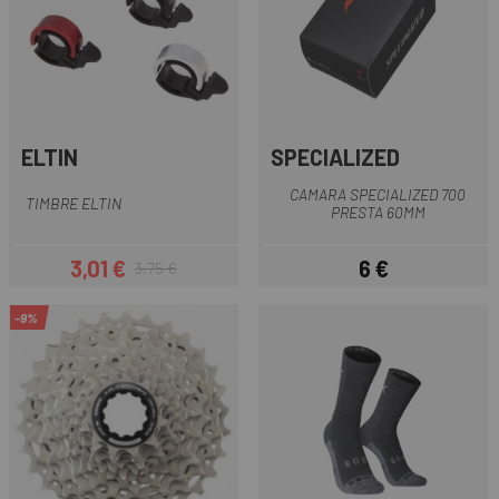
ELTIN
SPECIALIZED
CAMARA SPECIALIZED 700
TIMBRE ELTIN
PRESTA 60MM
3,01 €
6 €
3,75 €
Precio
Precio regular
Precio
-9%