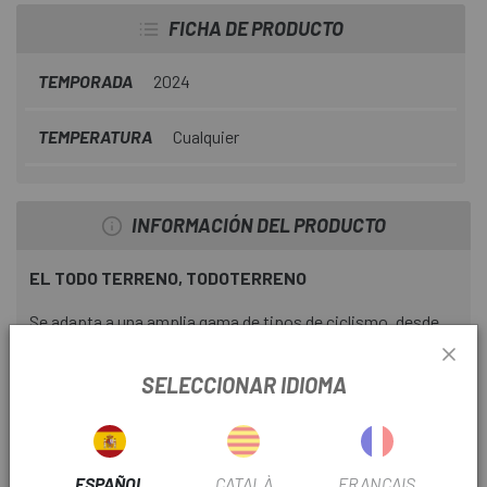
FICHA DE PRODUCTO
TEMPORADA
2024
TEMPERATURA
Cualquier
INFORMACIÓN DEL PRODUCTO
EL TODO TERRENO, TODOTERRENO
Se adapta a una amplia gama de tipos de ciclismo, desde
all-mountain a cross-country y gravel.
SELECCIONAR IDIOMA
COMODIDAD DURANTE TODO EL DÍA
Ajuste generoso, con un práctico sistema de cierre BOA.
ESPAÑOL
CATALÀ
FRANÇAIS