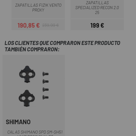
ZAPATILLAS
ZAPATILLAS FIZIK VENTO
SPECIALIZED RECON 2.0
PROXY
25
190,85 €
199 €
239,99 €
Precio
Precio regular
Precio
LOS CLIENTES QUE COMPRARON ESTE PRODUCTO
TAMBIÉN COMPRARON:
SHIMANO
CALAS SHIMANO SPD SM-SH51