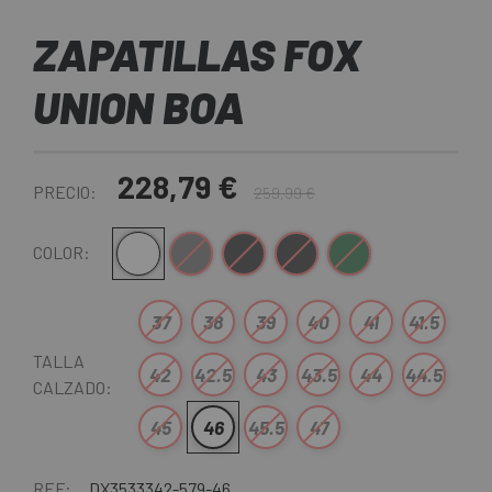
ZAPATILLAS FOX
UNION BOA
228,79 €
PRECIO:
259,99 €
Blanco-Negro
Gris-Negro
Marrón-Negro
Negro
Verde-Negro
COLOR:
37
38
39
40
41
41.5
TALLA
42
42.5
43
43.5
44
44.5
CALZADO:
45
46
45.5
47
REF:
DX3533342-579-46