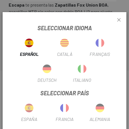
Escapa
te presenta las
Zapatillas Fox Union BOA
,
zapatillas MTB sin calas con doble BOA Li2 para ajuste
preciso y rápido. Suela Ultratac™ para agarre y durabilidad,
puntera reforzada y soporte de arco intercambiable.
SELECCIONAR IDIOMA
Ideales para rendimiento y comodidad en senderos
exigentes
ESPAÑOL
CATALÀ
FRANÇAIS
INFORMACIÓN SOBRE ZAPATILLAS FOX UNION
DEUTSCH
ITALIANO
BOA
SELECCIONAR PAÍS
FICHA DE PRODUCTO
TEMPORADA
2025
ESPAÑA
FRANCIA
ALEMANIA