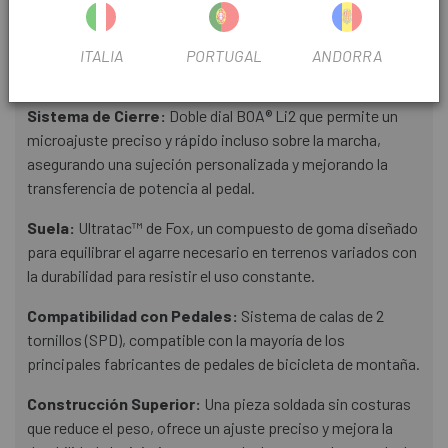
INFORMACIÓN DEL PRODUCTO
ITALIA
PORTUGAL
ANDORRA
Características:
Sistema de Cierre:
Doble dial BOA® Li2 que permite un
microajuste preciso y rápido incluso sobre la marcha,
asegurando una sujeción personalizada y mejorando la
transferencia de potencia al pedal.
Suela:
Ultratac™ de Fox, un compuesto de goma diseñado
para equilibrar el agarre necesario en terrenos variados con
la durabilidad para resistir el uso constante.
Compatibilidad con Pedales:
Sistema de calas de 2
tornillos (SPD), compatible con la mayoría de los
principales fabricantes de pedales de bicicleta de montaña.
Construcción Superior:
Una pieza soldada sin costuras
que reduce el peso, ofrece un ajuste preciso y mejora la