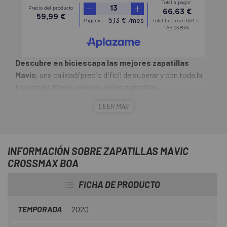
Descubre en biciescapa las mejores zapatillas
Mavic
, una calidad/precio difícil de superar y con toda la
tecnología Mavic aplicada en las zapatillas.
LEER MÁS
En
Biciescapa
ya las tenemos y sabemos que no van a
defraudar.
Destacan por su ligereza y adaptabilidad al pie. Pensadas
INFORMACIÓN SOBRE ZAPATILLAS MAVIC
para realizar rutas intensas de cross country. La
suela
CROSSMAX BOA
Energy Grip Terra y el taquedado Contragrip
®
aportan
una excelente transmisión de la potencia de pedaleo.
FICHA DE PRODUCTO
TEMPORADA
2020