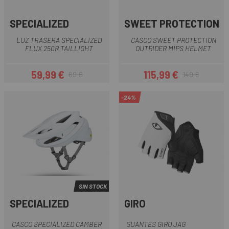
SPECIALIZED
SWEET PROTECTION
LUZ TRASERA SPECIALIZED
CASCO SWEET PROTECTION
FLUX 250R TAILLIGHT
OUTRIDER MIPS HELMET
59,99 €
115,99 €
69 €
149 €
Precio
Precio regular
Precio
Precio regular
-24%
SIN STOCK
SPECIALIZED
GIRO
CASCO SPECIALIZED CAMBER
GUANTES GIRO JAG