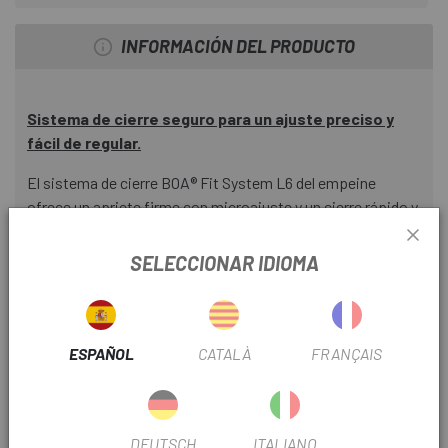
INFORMACIÓN DEL PRODUCTO
Sistema de cierre seguro para un ajuste preciso y
fácil de regular.
El sistema de cierre BOA® Fit System L6 del empeine
ofrece un apriete firme con microajuste y un cierre rápido y
fácil.
SELECCIONAR IDIOMA
Excelente ajuste y ventilación.
El flexible tejido de microfibras sintéticas del empeine
ofrece un ajuste y transpirabilidad óptimos.
ESPAÑOL
CATALÀ
FRANÇAIS
Orificios realizados al láser, estratégicamente colocados
para aumentar la ventilación.
DEUTSCH
ITALIANO
La lengüeta 3D de EVA abraza al pie en las zonas