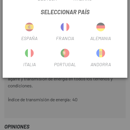
adecuadas, proporcionando la máxima comodidad.
SELECCIONAR PAÍS
La plantilla de alta calidad OrthoLite® ofrece comodidad
duradera y rendimiento.
ESPAÑA
FRANCIA
ALEMANIA
Puntera más espaciosa.
Eficaz transmisión de potencia combinada con
estabilidad en todo terreno.
ITALIA
PORTUGAL
ANDORRA
Suela Energy Grip Terra y taqueado Contagrip® para tener
agarre y transmisión de energía en todos los terrenos y
condiciones.
Índice de transmisión de energía: 40
OPINIONES