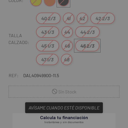
Amarillo
Naranja
Negro
COLOR:
40 2/3
41
42
42 2/3
43 1/3
44
44 2/3
TALLA
CALZADO:
45 1/3
46
46 2/3
47 1/3
48
REF:
DAL40949900-11.5
Sin Stock
AVÍSAME CUANDO ESTÉ DISPONIBLE