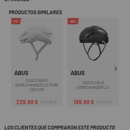
PRODUCTOS SIMILARES
-7%
-19%
ABUS
ABUS
S
CASCO ABUS
CASCO ABUS
GAMECHANGER 2.0 PURE
GAMECHANGER 2.0
EDITION
229,99 €
199,99 €
249,95 €
249,97 €
Precio
Precio regular
Precio
Precio regular
LOS CLIENTES QUE COMPRARON ESTE PRODUCTO