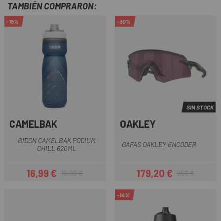
TAMBIÉN COMPRARON:
-15%
-30%
SIN STOCK
CAMELBAK
OAKLEY
BIDON CAMELBAK PODIUM
GAFAS OAKLEY ENCODER
CHILL 620ML
16,99 €
179,20 €
19,99 €
256 €
Precio
Precio regular
Precio
Precio regular
-14%