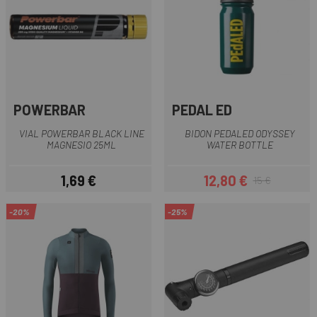
POWERBAR
PEDAL ED
VIAL POWERBAR BLACK LINE
BIDON PEDALED ODYSSEY
MAGNESIO 25ML
WATER BOTTLE
1,69 €
12,80 €
15 €
Precio
Precio
Precio regular
-20%
-25%