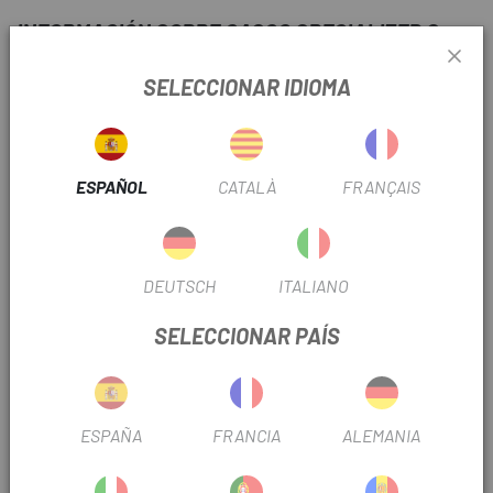
INFORMACIÓN SOBRE CASCO SPECIALIZED S-
WORKS EVADE 3
SELECCIONAR IDIOMA
FICHA DE PRODUCTO
TEMPORADA
2026
ESPAÑOL
CATALÀ
FRANÇAIS
TIPO CASCO
Aero
MIPS
Si
DEUTSCH
ITALIANO
SELECCIONAR PAÍS
INFORMACIÓN DEL PRODUCTO
DETALLES
ESPAÑA
FRANCIA
ALEMANIA
• Difusor trasero para mejorar la aerodinámica y la
ventilación