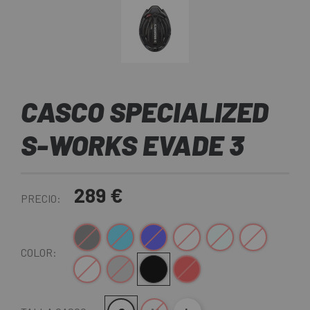
CASCO SPECIALIZED
S-WORKS EVADE 3
289 €
PRECIO:
Antracita
Azul
Azul-Blanco
Blanco
Blanco-Azul
Blanco-Negro
COLOR:
Blanco-Verde
Gris-Verde
Negro
Rojo