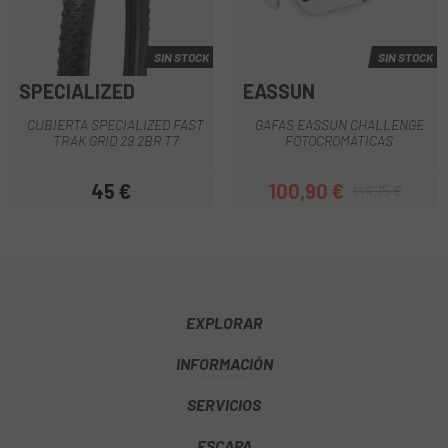
SIN STOCK
SIN STOCK
SPECIALIZED
EASSUN
CUBIERTA SPECIALIZED FAST
GAFAS EASSUN CHALLENGE
TRAK GRID 29 2BR T7
FOTOCROMÁTICAS
45 €
100,90 €
144,15 €
Precio
Precio
Precio regular
EXPLORAR
INFORMACIÓN
SERVICIOS
ESCAPA