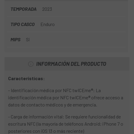
holandesa NTA 8776, que pone a prueba los cascos a
TEMPORADA
2023
velocidades de impacto superiores que para el uso de
bicicletas estándar.
TIPO CASCO
Enduro
MIPS
Si
INFORMACIÓN DEL PRODUCTO
Características:
- Identificación médica por NFC twICEme®: La
identificación médica por NFC twICEme® ofrece acceso a
datos de contacto médicos y de emergencia.
- Carga de información vital: Se requiere funcionalidad de
escritura NFC (la mayoría de teléfonos Android; iPhone 7 o
posteriores con iOS 13 o más reciente)