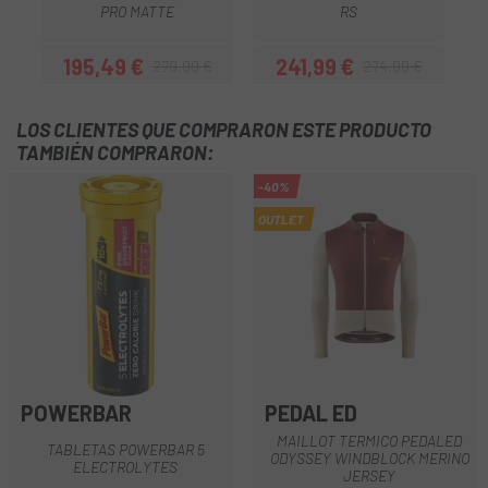
PRO MATTE
RS
195,49 €
241,99 €
279,99 €
274,99 €
Precio
Precio regular
Precio
Precio regular
LOS CLIENTES QUE COMPRARON ESTE PRODUCTO
TAMBIÉN COMPRARON:
-40%
OUTLET
POWERBAR
PEDAL ED
MAILLOT TERMICO PEDALED
TABLETAS POWERBAR 5
ODYSSEY WINDBLOCK MERINO
ELECTROLYTES
JERSEY