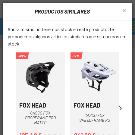
PRODUCTOS SIMILARES
Ahora mismo no tenemos stock en este producto, te
proponemos algunos artículos similares que sí tenemos en
stock
-30%
-12%
-35%
favori
FOX HEAD
FOX HEAD
FO
CASCO FOX
CASCO FOX
DROPFRAME PRO
SPEEDFRAME RS
DR
MATTE