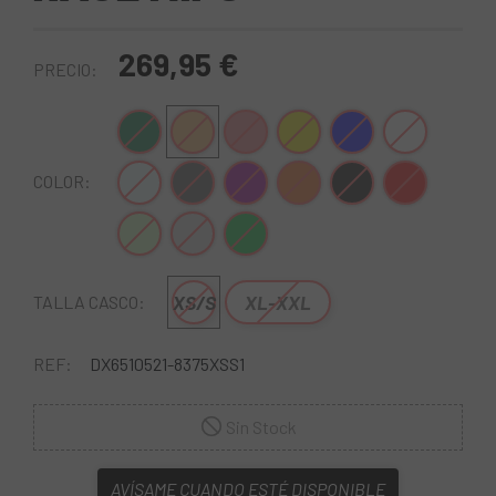
269,95 €
PRECIO:
Verde Mate
Naranja
Rosa-Negro
Amarillo
Azul-Blanco
Blanco
Blanco-Azul
Gris-Negro
Lila
Naranja
Negro-Blanco
Rojo-Negro
COLOR:
Verde-Blanco
Gris Claro
Verde-Naranja
XS/S
XL-XXL
TALLA CASCO:
REF:
DX6510521-8375XSS1
Sin Stock
AVÍSAME CUANDO ESTÉ DISPONIBLE