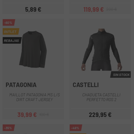
5,89 €
119,99 €
200 €
Precio
Precio
Precio regular
-60%
OUTLET
REBAJAS
SIN STOCK
PATAGONIA
CASTELLI
MAILLOT PATAGONIA MS L/S
CHAQUETA CASTELLI
DIRT CRAFT JERSEY
PERFETTO ROS 2
39,99 €
229,95 €
100 €
Precio
Precio regular
Precio
-35%
-49%