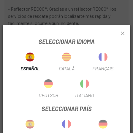
- Reflector RECCO®: Gracias a un reflector RECCO®, los
servicios de rescate podrán localizarte más rápida y
fácilmente si ocurre algún incidente.
- MIPS Integra: El sistema MIPS es la última tecnología
SELECCIONAR IDIOMA
creada por especialistas en protección craneoencefálica y
su objetivo es proporcionar una mejor protección frente a
impactos giratorios.
- Ajuste regulable en 360°: Un sistema de ajuste en 360°
ESPAÑOL
CATALÀ
FRANÇAIS
permite regular el casco para llevarlo de forma cómoda y
segura.
- Compatible con bicicletas eléctricas: El casco Kortal,
DEUTSCH
ITALIANO
desarrollado para su uso con bicicletas eléctricas, cumple
SELECCIONAR PAÍS
la norma holandesa NTA 8776 relativa a los cascos para
bicicletas eléctricas.
- Visera desmontable patentada: La visera desmontable