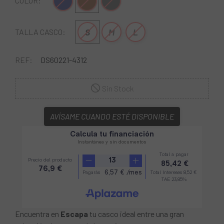
Azul Oscuro
Marrón
Gris oscuro
COLOR:
S
M
L
TALLA CASCO:
REF:
DS60221-4312
Sin Stock
AVÍSAME CUANDO ESTÉ DISPONIBLE
Encuentra en
Escapa
tu casco ideal entre una gran