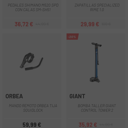
PEDALES SHIMANO M520 SPD
ZAPATILLAS SPECIALIZED
CON CALAS SM-SH51
RIME 1.0
36,72 €
29,99 €
44,99 €
100 €
Precio
Precio regular
Precio
Precio regular
-20%
ORBEA
GIANT
MANDO REMOTO ORBEA TIJA
BOMBA TALLER GIANT
SQUIDLOCK
CONTROL TOWER 2
59,99 €
35,92 €
44,90 €
Precio
Precio
Precio regular