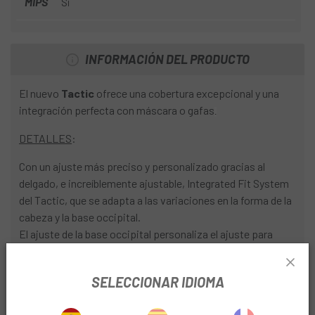
MIPS
Si
INFORMACIÓN DEL PRODUCTO
El nuevo
Tactic
ofrece una cobertura excepcional y una
integración perfecta con máscara o gafas
.
DETALLES
:
Con un ajuste más preciso y personalizado gracias al
delgado, e increíblemente ajustable, Integrated Fit System
del Tactic, que se adapta a las variaciones en la forma de la
cabeza y la base occipital.
El ajuste de la base occipital personaliza el ajuste para
mayor comodidad y te permite ajustar el ángulo del casco
para asegurarte que tanto tu casco y como tus gafas estén
SELECCIONAR IDIOMA
perfectamente sincronizados.
La visera fija integrada proporciona una mayor visión en