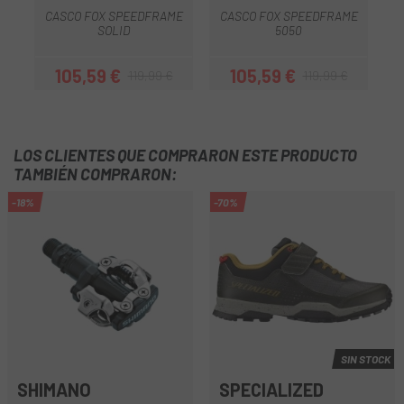
CASCO FOX SPEEDFRAME
CASCO FOX SPEEDFRAME
SOLID
5050
105,59 €
105,59 €
119,99 €
119,99 €
Precio
Precio regular
Precio
Precio regular
LOS CLIENTES QUE COMPRARON ESTE PRODUCTO
TAMBIÉN COMPRARON:
-18%
-70%
SIN STOCK
SHIMANO
SPECIALIZED