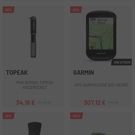
-10%
-12%
SIN STOCK
TOPEAK
GARMIN
MINI BOMBA TOPEAK
GPS GARMIN EDGE 830 NEGRO
RACEROCKET
34,16 €
307,12 €
37,95 €
349 €
Precio
Precio regular
Precio
Precio regular
-12%
-20%