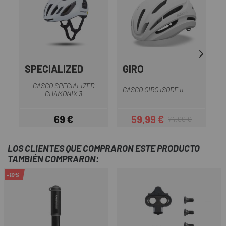
SPECIALIZED
GIRO
CASCO SPECIALIZED
CASCO GIRO ISODE II
C
CHAMONIX 3
69 €
59,99 €
74,99 €
Precio
Precio
Precio regular
LOS CLIENTES QUE COMPRARON ESTE PRODUCTO
TAMBIÉN COMPRARON:
-10%