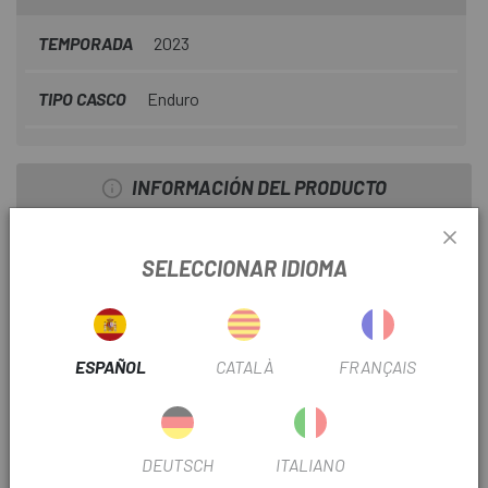
Moventor 2.0
se adapta a su cabeza, algo especialmente
importante en terrenos offroad.
TEMPORADA
2023
TIPO CASCO
Enduro
INFORMACIÓN DEL PRODUCTO
Características:
SELECCIONAR IDIOMA
. Multi-Shell In-Mold para una unión duradera de la calota
exterior con el material amortiguador del casco (EPS).
. Zoom Ace MTB: sistema de ajuste de la altura para la
ESPAÑOL
CATALÀ
FRANÇAIS
adaptación al contorno de la cabeza
. Apto para pelo recogido: el casco se puede utilizar con el
pelo recogido en una coleta o trenza
DEUTSCH
ITALIANO