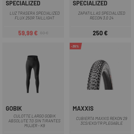
SPECIALIZED
SPECIALIZED
LUZ TRASERA SPECIALIZED
ZAPATILLAS SPECIALIZED
FLUX 250R TAILLIGHT
RECON 3.0 24
59,99 €
250 €
69 €
Precio
Precio regular
Precio
-35%
GOBIK
MAXXIS
CULOTTE LARGO GOBIK
CUBIERTA MAXXIS REKON 29
ABSOLUTE 7.0 SIN TIRANTES
3CS/EXO/TR PLEGABLE
MUJER - K9