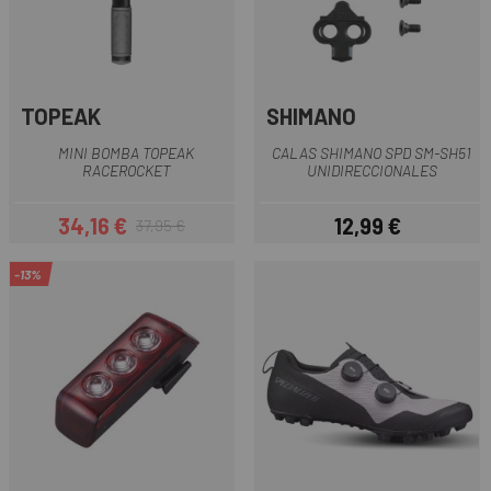
TOPEAK
SHIMANO
MINI BOMBA TOPEAK
CALAS SHIMANO SPD SM-SH51
RACEROCKET
UNIDIRECCIONALES
34,16 €
12,99 €
37,95 €
Precio
Precio regular
Precio
-13%