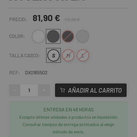
81,90 €
PRECIO:
119,95 €
Blanco
Gris
Negro Mate
Gris Claro
COLOR:
S
M
L
TALLA CASCO:
REF:
DX0165502
-
+
AÑADIR AL CARRITO
ENTREGA EN 48 HORAS
Excepto últimas unidades o productos en liquidación.
Consultar tiempos de entrega estimados al elegir
método de envío.