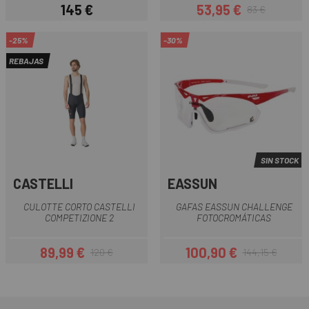
145 €
53,95 €
83 €
Precio
Precio
Precio regular
-25%
-30%
REBAJAS
SIN STOCK
CASTELLI
EASSUN
CULOTTE CORTO CASTELLI
GAFAS EASSUN CHALLENGE
COMPETIZIONE 2
FOTOCROMÁTICAS
89,99 €
100,90 €
120 €
144,15 €
Precio
Precio regular
Precio
Precio regular