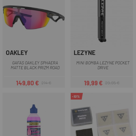
OAKLEY
LEZYNE
GAFAS OAKLEY SPHAERA
MINI BOMBA LEZYNE POCKET
MATTE BLACK PRIZM ROAD
DRIVE
149,80 €
19,99 €
214 €
29,95 €
Precio
Precio regular
Precio
Precio regular
-10%