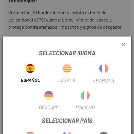
Tecnologías:
Protección del borde inferior: la calota exterior de
policarbonato (PC) cubre el borde inferior del casco y
protege contra arañazos, impactos y signos de desgaste
Apertura de trenza: gracias a la hendidura en el sistema de
ajuste de altura, el casco también es adecuado para
SELECCIONAR IDIOMA
peinados largos como coletas, moños o trenzas
Soporte de gafas delantero: hueco definido en la parte
frontal del casco para colocar las gafas en una posición
segura y aerodinámica durante la conducción
ESPAÑOL
CATALÀ
FRANÇAIS
Acti Cage™: permite mayores aberturas de ventilación con
gran estabilidad gracias al refuerzo estructural espumado
DEUTSCH
ITALIANO
Pegatina reflectante: para una mejor visibilidad en la
oscuridad
SELECCIONAR PAÍS
Sistema de flujo de aire refrigerante: las aberturas de