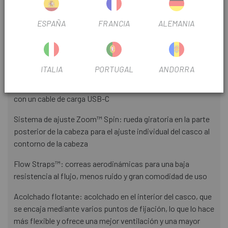
ventilación están conectadas entre sí mediante canales en
el interior para canalizar el aire entrante a través del casco y
ESPAÑA
FRANCIA
ALEMANIA
garantizar así la máxima circulación de aire y un clima
agradable en la cabeza
Luz trasera recargable y magnética (opcional): la luz que se
ITALIA
PORTUGAL
ANDORRA
puede adquirir por separado mejora la visibilidad, se fija a la
parte trasera del casco mediante imanes y se puede cargar
con un cable de carga USB-C
Sistema de ajuste Zoom™ Spin: rueda giratoria en la parte
posterior de la cabeza para el ajuste individual del casco al
contorno de la cabeza
Flow Straps™: correas aerodinámicas para una baja
resistencia al flujo, menos ruido y gran comodidad de uso
Acolchado flotante: acolchado en el interior del casco, que
se encaja mediante varios puntos de fijación, lo que lo hace
más flexible y ofrece una mejor ventilación y una mayor