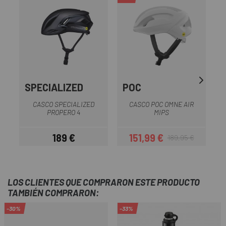
SPECIALIZED
POC
CASCO SPECIALIZED
CASCO POC OMNE AIR
PROPERO 4
MIPS
189 €
151,99 €
189,95 €
Precio
Precio
Precio regular
LOS CLIENTES QUE COMPRARON ESTE PRODUCTO
TAMBIÉN COMPRARON:
-30%
-33%