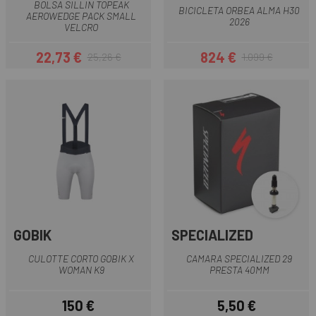
BOLSA SILLIN TOPEAK
BICICLETA ORBEA ALMA H30
AEROWEDGE PACK SMALL
2026
VELCRO
22,73 €
824 €
25,26 €
1.099 €
Precio
Precio regular
Precio
Precio regular
GOBIK
SPECIALIZED
CULOTTE CORTO GOBIK X
CAMARA SPECIALIZED 29
WOMAN K9
PRESTA 40MM
150 €
5,50 €
Precio
Precio