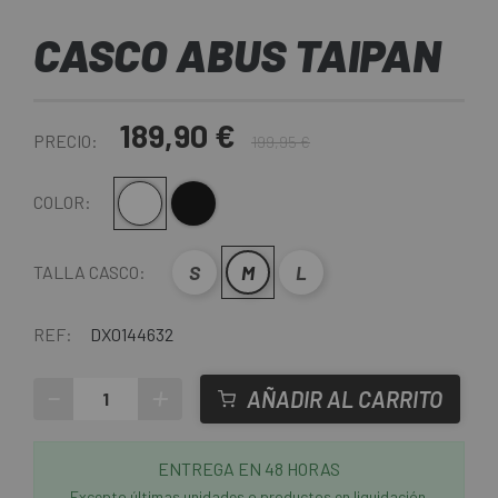
CASCO ABUS TAIPAN
189,90 €
PRECIO:
199,95 €
Blanco
Negro Mate
COLOR:
S
M
L
TALLA CASCO:
REF:
DX0144632
-
+
AÑADIR AL CARRITO
ENTREGA EN 48 HORAS
Excepto últimas unidades o productos en liquidación.