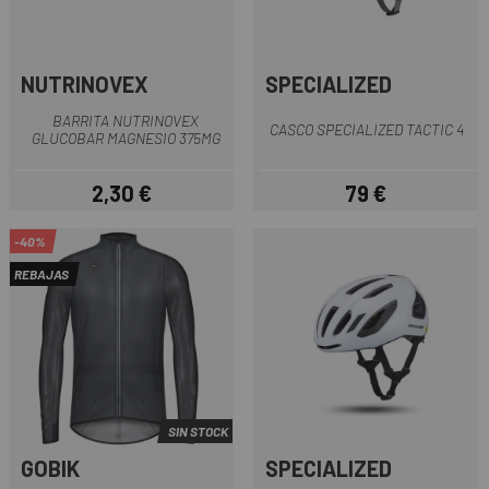
NUTRINOVEX
SPECIALIZED
BARRITA NUTRINOVEX
CASCO SPECIALIZED TACTIC 4
GLUCOBAR MAGNESIO 375MG
2,30 €
79 €
Precio
Precio
-40%
REBAJAS
SIN STOCK
GOBIK
SPECIALIZED