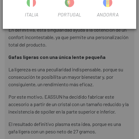
En este sentido, esta capacidad se traduce en que sean
antideslizantes, puesto que, de esta forma, se fijan mejor a
ITALIA
PORTUGAL
ANDORRA
ti.
En definitiva, esta singularidad ayuda a la obtención de un
confort incontestable, ya que permite una personalización
total del producto.
Gafas ligeras con una única lente pequeña
La ligereza es una peculiaridad indispensable, porque su
consecución te posibilita un mayor bienestar y, por
consiguiente, un rendimiento más eficaz.
Por este motivo, EASSUN ha decidido fabricar este
accesorio a partir de un cristal con un tamaño reducido y la
inexistencia de spoiler en la parte superior e inferior.
El resultado definitivo plasma esta idea, porque es una
gafa ligera con un peso neto de 27 gramos.