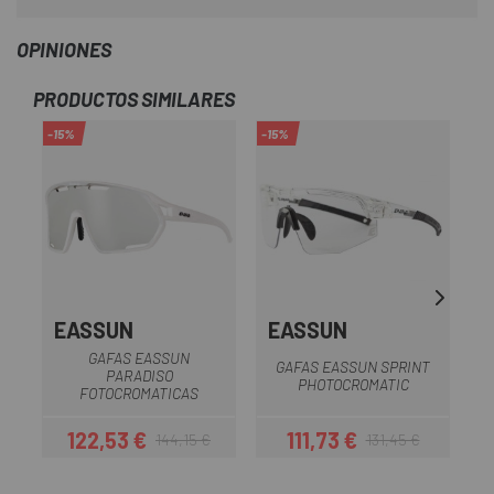
OPINIONES
PRODUCTOS SIMILARES
-15%
-15%
-1
EASSUN
EASSUN
GAFAS EASSUN
G
GAFAS EASSUN SPRINT
PARADISO
PHOTOCROMATIC
FOTOCROMATICAS
122,53 €
111,73 €
144,15 €
131,45 €
Precio
Precio regular
Precio
Precio regular