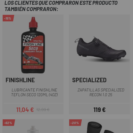
LOS CLIENTES QUE COMPRARON ESTE PRODUCTO
TAMBIÉN COMPRARON:
-15%
FINISHLINE
SPECIALIZED
LUBRICANTE FINISHLINE
ZAPATILLAS SPECIALIZED
TEFLON SECO 120ML (4OZ)
RECON 1.0 25
11,04 €
119 €
12,99 €
Precio
Precio regular
Precio
-62%
-20%