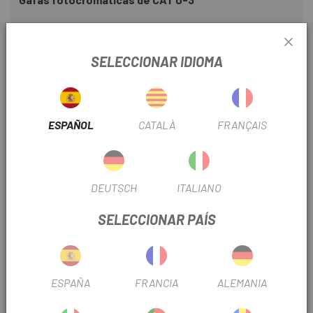
El cristal empleado, para la elaboración de este accesorio,
es fotocromático, adaptándose a la luminosidad ambiental
SELECCIONAR IDIOMA
que exista en cada espacio abierto.
¿Qué significa esto? La lente se oscurecerá más o menos
automáticamente en función de la intensidad de los rayos
de luz que haya en cada situación determinada.
ESPAÑOL
CATALÀ
FRANÇAIS
Su uso se recomienda para resguardar tus ojos de posibles
deslumbramientos y la fatiga posterior que conllevan
estos. Por lo tanto, es muy útil durante todo el año frente a
DEUTSCH
ITALIANO
cualquier variación inesperada de tiempo.
SELECCIONAR PAÍS
Nasal adaptable de máxima comodidad
Este diseño sobresale por el puente ajustable localizado en
la zona de la nariz, adecuándose al tamaño concreto que
ESPAÑA
FRANCIA
ALEMANIA
cada individuo tiene.