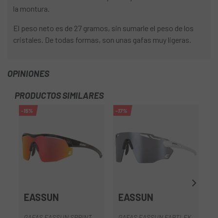
la montura.
El peso neto es de 27 gramos, sin sumarle el peso de los
cristales. De todas formas, son unas gafas muy ligeras.
OPINIONES
PRODUCTOS SIMILARES
-15%
-17%
-1
EASSUN
EASSUN
GAFAS EASSUN SPRINT
GAFAS EASSUN FARTLEK
G