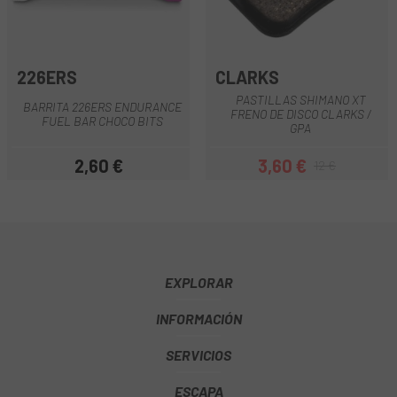
226ERS
CLARKS
PASTILLAS SHIMANO XT
BARRITA 226ERS ENDURANCE
FRENO DE DISCO CLARKS /
FUEL BAR CHOCO BITS
GPA
2,60 €
3,60 €
12 €
Precio
Precio
Precio regular
EXPLORAR
INFORMACIÓN
SERVICIOS
ESCAPA