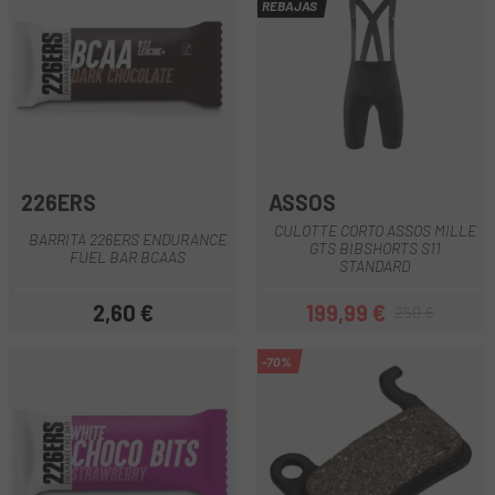
REBAJAS
226ERS
ASSOS
CULOTTE CORTO ASSOS MILLE
BARRITA 226ERS ENDURANCE
GTS BIBSHORTS S11
FUEL BAR BCAAS
STANDARD
2,60 €
199,99 €
250 €
Precio
Precio
Precio regular
-70%