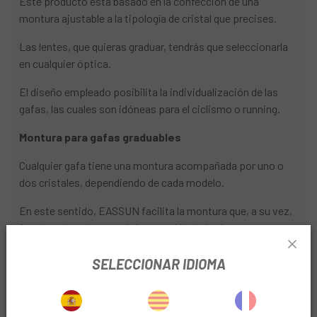
Este producto está basado en la confección de una
montura ajustable a la tipología de cristal que precises.
Las lentes, que quieras graduar, tendrás que seleccionarla
en cualquier óptica.
El diseño empleado posibilita la individualización de las
gafas, las cuales son idóneas para el ciclismo o running.
Montura para gafas graduables
Cualquier gafa tiene una montura acompañada por uno o
dos cristales, dependiendo de cada modelo.
En este sentido, EASSUN facilita la montura que, a su vez,
faculta cómodamente la integración de las lentes que
mejor se adecuen a tus requisitos.
SELECCIONAR IDIOMA
Luego, deberás de visitar a tu óptica de confianza a la hora
de escoger tus cristales graduados, los cuales pueden ser:
fotocromáticos, solares o transparentes.