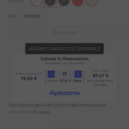
Blanco
Negro
Negro-Amarillo
Rojo-Negro
Gris Claro
COLOR:
REF:
DX28582
Sin Stock
AVÍSAME CUANDO ESTÉ DISPONIBLE
Descubre tus gafas de ciclismo ideal entre una gran
selección en
Escapa
.
Las
Gafas Eassun PRO
RX
graduables
son muy ligeras,