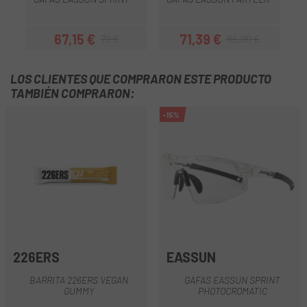
67,15 €
71,39 €
79 €
86,90 €
Precio
Precio regular
Precio
Precio regular
LOS CLIENTES QUE COMPRARON ESTE PRODUCTO
TAMBIÉN COMPRARON:
-15%
226ERS
EASSUN
BARRITA 226ERS VEGAN
GAFAS EASSUN SPRINT
GUMMY
PHOTOCROMATIC