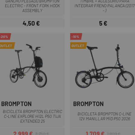
GANCHO PLEGADO BROMPTON
TIMBRE + ACCESORIO PARA
ELECTRIC - FRONT FORK HOOK
INTEGRAR FRENO PALANCA (2017
ASSEMBLY
- )
4,50 €
5 €
Precio
Precio
-20%
-10%
OUTLET
OUTLET
BROMPTON
BROMPTON
BICICLETA BROMPTON ELECTRIC
BICICLETA BROMPTON C-LINE
C-LINE EXPLORE H12L P50 TIJA
12V MANILLAR MID P50 2026
EXTENDED 25
2.999 €
1.709 €
3.750 €
1.899 €