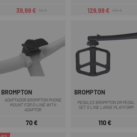
39,99 €
129,99 €
55 €
145 €
Precio
Precio regular
Precio
Precio regular
BROMPTON
BROMPTON
ADAPTADOR BROMPTON PHONE
PEDALES BROMPTON QR PEDAL
MOUNT FOR G-LINE WITH
SET G LINE LARGE PLATFORM
ADAPTOR
70 €
110 €
Precio
Precio
-10%