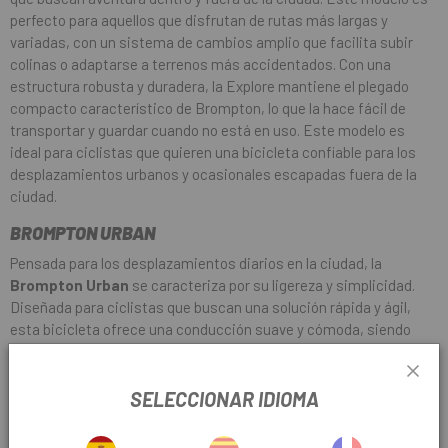
perfecto para aquellos que disfrutan de rutas más largas y
variadas, con un sistema de cambios amplio que facilita subir
colinas o adaptarse a terrenos más accidentados. Con una
estructura robusta y duradera, la Explore mantiene el plegado
compacto característico de Brompton, lo que la hace fácil de
transportar y guardar cuando no está en uso. Este modelo es
ideal para ciclistas que quieren una bicicleta confiable para los
desplazamientos urbanos y ocasionales escapadas fuera de la
ciudad.
BROMPTON URBAN
Pensada para los desplazamientos diarios en la ciudad, la
Brompton Urban
se caracteriza por su ligereza y simplicidad.
Diseñada para ciclistas que buscan una solución rápida y ágil,
esta bicicleta ofrece una conducción suave y cómoda, siendo
extremadamente fácil de plegar y guardar en cualquier espacio
reducido, como una oficina o un apartamento. La Urban es
perfecta para quienes necesitan moverse rápidamente por el
SELECCIONAR IDIOMA
tráfico de la ciudad y requieren una bicicleta que se adapte a un
estilo de vida activo y en constante movimiento.