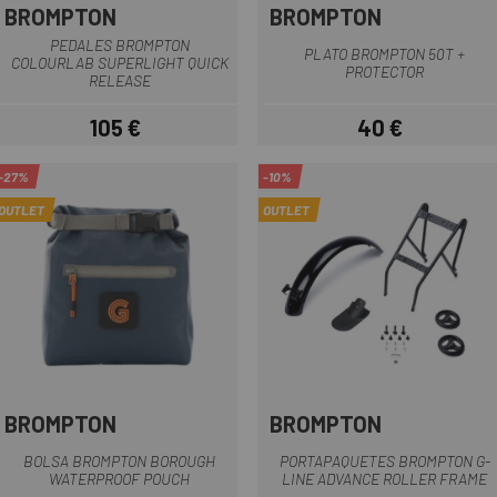
BROMPTON
BROMPTON
PEDALES BROMPTON
PLATO BROMPTON 50T +
COLOURLAB SUPERLIGHT QUICK
PROTECTOR
RELEASE
105 €
40 €
Precio
Precio
-27%
-10%
OUTLET
OUTLET
BROMPTON
BROMPTON
BOLSA BROMPTON BOROUGH
PORTAPAQUETES BROMPTON G-
WATERPROOF POUCH
LINE ADVANCE ROLLER FRAME