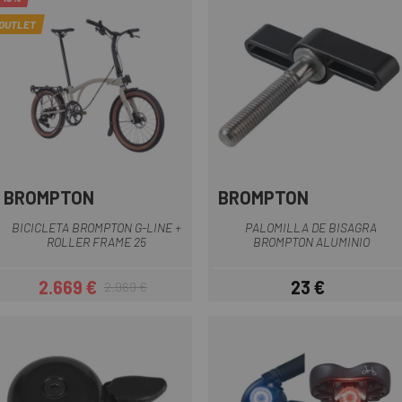
OUTLET
BROMPTON
BROMPTON
BICICLETA BROMPTON G-LINE +
PALOMILLA DE BISAGRA
ROLLER FRAME 25
BROMPTON ALUMINIO
2.669 €
23 €
2.969 €
Precio
Precio regular
Precio