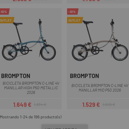
Precio
Precio regular
Precio
Precio regular
-10%
-10%
OUTLET
OUTLET
BROMPTON
BROMPTON
BICICLETA BROMPTON C-LINE 4V
BICICLETA BROMPTON C-LINE 4V
MANILLAR HIGH P50 METALLIC
MANILLAR MID P50 2026
2026
1.649 €
1.529 €
1.834 €
1.699 €
Precio
Precio regular
Precio
Precio regular
Mostrando 1-24 de 196 producto(s)