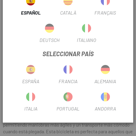
BROMPTON C-LINE
ESPAÑOL
CATALÀ
FRANÇAIS
La
Brompton C-Line
es el modelo más clásico y reconocido de
la marca. Mantiene la esencia original de Brompton con un diseño
robusto y duradero, ideal para quienes buscan una bicicleta
versátil para el día a día. Con varias opciones de cambios, la C-
DEUTSCH
ITALIANO
Line permite al ciclista ajustar la bicicleta según las
características del terreno, ya sea una calle plana o una colina
SELECCIONAR PAÍS
empinada. Su diseño plegable compacto la convierte en una
excelente opción para los usuarios urbanos que necesitan
combinar el ciclismo con otros medios de transporte, como el
tren o el autobús.
ESPAÑA
FRANCIA
ALEMANIA
BROMPTON P-LINE
La
P-Line
es una versión más ligera y avanzada de la C-Line,
ideal para ciclistas que buscan una bicicleta más rápida y fácil de
ITALIA
PORTUGAL
ANDORRA
manejar. Con un cuadro más ligero y componentes optimizados, la
P-Line ofrece una experiencia de conducción superior,
permitiendo maniobras más ágiles y un transporte más cómodo
cuando está plegada. Esta bicicleta es perfecta para aquellos que