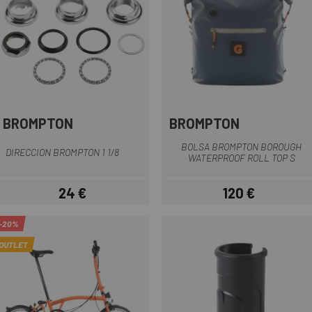
BROMPTON
BROMPTON
BOLSA BROMPTON BOROUGH
DIRECCION BROMPTON 1 1/8
WATERPROOF ROLL TOP S
24 €
120 €
Precio
Precio
-20%
OUTLET