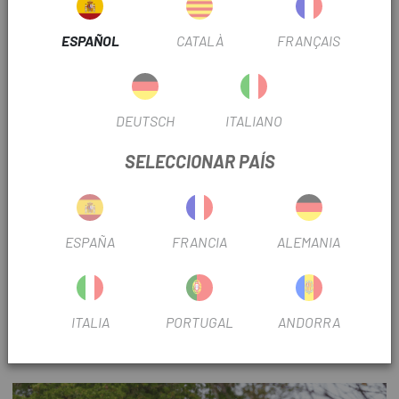
ESPAÑOL
CATALÀ
FRANÇAIS
DEUTSCH
ITALIANO
SELECCIONAR PAÍS
BATERÍA DE LARGA DURACIÓN
ESPAÑA
FRANCIA
ALEMANIA
La batería de larga duración de la Giant Reign E+ permite
disfrutar de rutas prolongadas sin preocuparse por la carga.
Esta característica asegura que los ciclistas puedan explorar
más y recorrer mayores distancias con confianza, sin
ITALIA
PORTUGAL
ANDORRA
interrupciones.