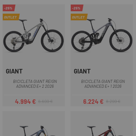
-25%
-25%
OUTLET
OUTLET
GIANT
GIANT
BICICLETA GIANT REIGN
BICICLETA GIANT REIGN
ADVANCED E+ 2 2026
ADVANCED E+ 1 2026
4.994 €
6.224 €
6.699 €
8.299 €
Precio
Precio regular
Precio
Precio regular