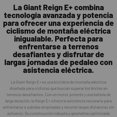
La Giant Reign E+ combina
tecnología avanzada y potencia
para ofrecer una experiencia de
ciclismo de montaña eléctrica
inigualable. Perfecta para
enfrentarse a terrenos
desafiantes y disfrutar de
largas jornadas de pedaleo con
asistencia eléctrica.
La Giant Reign E+ es una bicicleta de montaña eléctrica
diseñada para ciclistas que buscan superar los límites en
terrenos desafiantes. Con un motor potente y una batería de
larga duración, la Reign E+ ofrece la asistencia necesaria para
enfrentarse a subidas empinadas y recorrer largas distancias sin
esfuerzo. Su construcción robusta y geometría optimizada