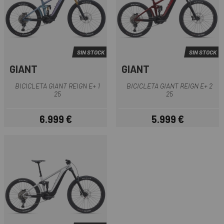
SIN STOCK
SIN STOCK
GIANT
GIANT
BICICLETA GIANT REIGN E+ 1
BICICLETA GIANT REIGN E+ 2
25
25
6.999 €
5.999 €
Precio
Precio