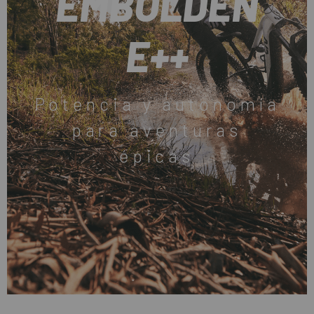
EMBOLDEN
E++
Potencia y autonomía
para aventuras
épicas