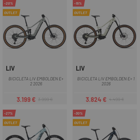
-20%
-15%
OUTLET
OUTLET
LIV
LIV
BICICLETA LIV EMBOLDEN E+
BICICLETA LIV EMBOLDEN E+ 1
2 2026
2026
3.199 €
3.824 €
3.999 €
4.499 €
Precio
Precio regular
Precio
Precio regular
-27%
-30%
OUTLET
OUTLET