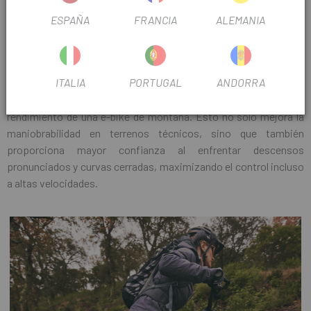
ESPAÑA
FRANCIA
ALEMANIA
GEOMETRÍA OPTIMIZADA
ITALIA
PORTUGAL
ANDORRA
La geometría de la Liv Embolden E+ está diseñada para ofrecer
una posición de conducción equilibrada y estable, adaptada al
rendimiento de una e-bike de montaña. Esto no solo mejora la
maniobrabilidad en terrenos técnicos, sino que también
proporciona mayor confianza al enfrentar descensos
pronunciados y curvas cerradas, maximizando el control incluso
a altas velocidades.