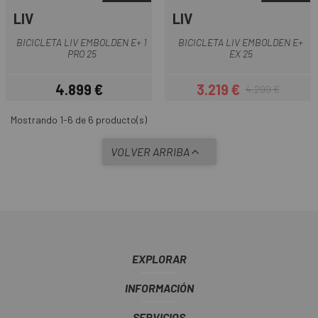
LIV
LIV
BICICLETA LIV EMBOLDEN E+ 1
BICICLETA LIV EMBOLDEN E+
PRO 25
EX 25
4.899 €
3.219 €
4.299 €
Precio
Precio
Precio regular
Mostrando 1-6 de 6 producto(s)
VOLVER ARRIBA
EXPLORAR
INFORMACIÓN
SERVICIOS