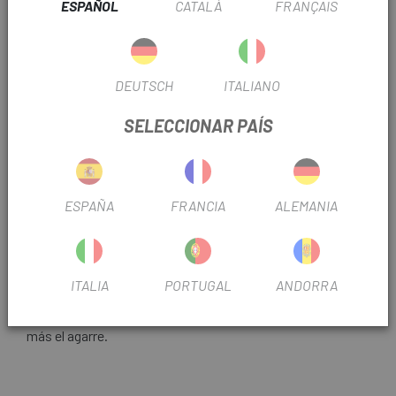
ESPAÑOL
CATALÀ
FRANÇAIS
Últimas unidades en stock
DEUTSCH
ITALIANO
SELECCIONAR PAÍS
ESPAÑA
FRANCIA
ALEMANIA
En
Escapa
tenemos todos los productos de la italiana
Barbieri para disfrutar del ciclismo como nunca antes. El
Kit Mousse Barbieri Anaconda 3.0 29 Válvulas Presta
35mm S-M
es una espuma protectora para llantas y
ITALIA
PORTUGAL
ANDORRA
neumáticos tubeless y tubeless ready, además permite
girar con presiones ligeramente más bajas para mejorar
más el agarre.