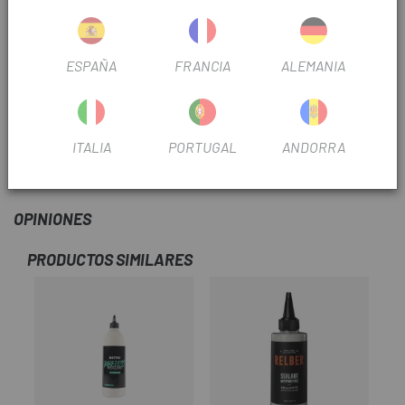
el sistema le permite almacenar tanto el tapón como la
herramienta escariadora dentro del manillar.
ESPAÑA
FRANCIA
ALEMANIA
El SahmuraiSword se ajusta perfectamente y se bloquea
rápidamente dentro del manillar sin ceder ni moverse.
No afecta la conducción de ninguna manera y no sabrás que
ITALIA
PORTUGAL
ANDORRA
está ahí.
OPINIONES
PRODUCTOS SIMILARES