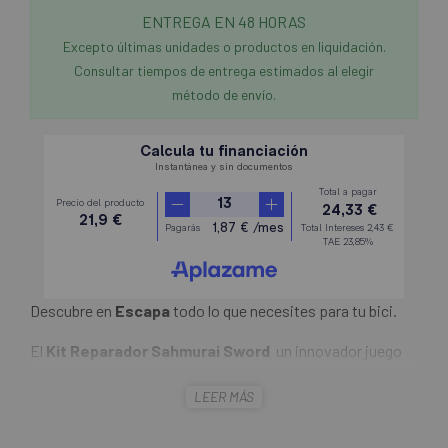
ENTREGA EN 48 HORAS
Excepto últimas unidades o productos en liquidación.
Consultar tiempos de entrega estimados al elegir
método de envío.
Descubre en
Escapa
todo lo que necesites para tu bici.
El
Kit Reparador Sahmurai Sword
un innovador juego
que permite reparar grandes agujeros en los neumáticos
LEER MÁS
sin cámara de aire de forma fácil y rápida en la carretera. El
set es fácil de llevar en la carretera. Puede reemplazar los
Sahmurai Swordlugares en su manillar, para reemplazar