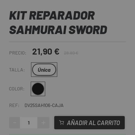
KIT REPARADOR
SAHMURAI SWORD
21,90 €
PRECIO:
28,89 €
Única
TALLA:
Negro
COLOR:
REF:
DV25SAH106-CAJA
-
+
AÑADIR AL CARRITO