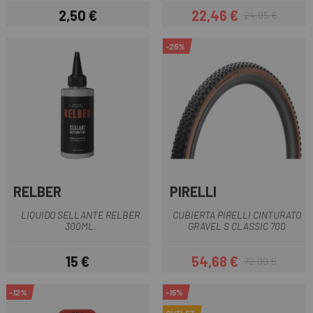
2,50 €
22,46 €
24,95 €
Precio
Precio
Precio regular
-25%
RELBER
PIRELLI
LIQUIDO SELLANTE RELBER
CUBIERTA PIRELLI CINTURATO
300ML.
GRAVEL S CLASSIC 700
15 €
54,68 €
72,90 €
Precio
Precio
Precio regular
-12%
-15%