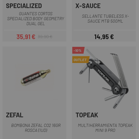
SPECIALIZED
X-SAUCE
GUANTES CORTOS
SELLANTE TUBELESS X-
SPECIALIZED BODY GEOMETRY
SAUCE MTB 500ML
DUAL GEL
35,91 €
14,95 €
39,90 €
Precio
Precio regular
Precio
-10%
OUTLET
ZEFAL
TOPEAK
BOMBONA ZEFAL CO2 16GR
MULTIHERRAMIENTA TOPEAK
ROSCA (1UD)
MINI 9 PRO