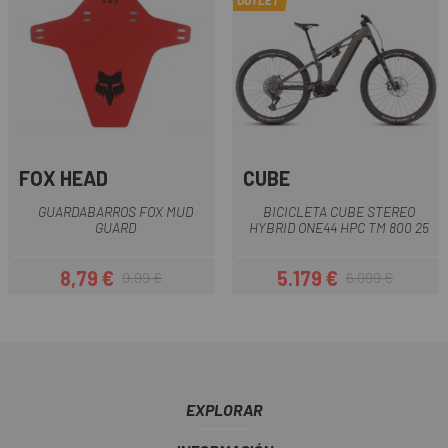
OUTLET
FOX HEAD
CUBE
GUARDABARROS FOX MUD
BICICLETA CUBE STEREO
GUARD
HYBRID ONE44 HPC TM 800 25
8,79 €
5.179 €
9,99 €
6.099 €
Precio
Precio regular
Precio
Precio regular
EXPLORAR