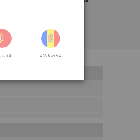
ámara Schwalbe Downhill AV7L-AP Air
erablemente más tiempo gracias a su alto
TUGAL
ANDORRA