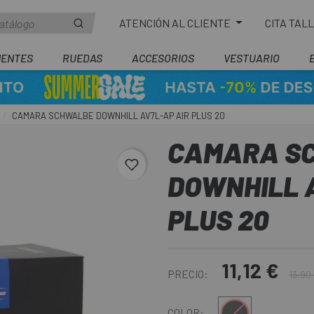
ATENCIÓN AL CLIENTE
CITA TAL
ENTES
RUEDAS
ACCESORIOS
VESTUARIO
CAMARA SCHWALBE DOWNHILL AV7L-AP AIR PLUS 20
CAMARA S
favorite_border
DOWNHILL 
PLUS 20
11,12 €
PRECIO:
13,90
Negro
COLOR: