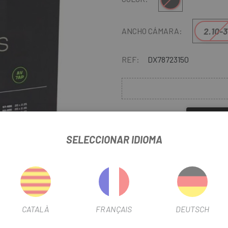
2.10-3
ANCHO CÁMARA:
REF:
DX78723150
AVÍSAME 
SELECCIONAR IDIOMA
liar
CATALÀ
FRANÇAIS
DEUTSCH
Descubre en
Escapa
la mayor s