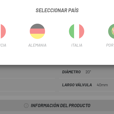
en todas sus modalidades. La
C
Plus 20
retiene el aire consid
SELECCIONAR PAÍS
contenido en butilo puro.
CIA
ALEMANIA
ITALIA
POR
BE DOWNHILL AV7L-AP AIR PLUS 20
FICHA DE PRODUCTO
DIÁMETRO
20"
LARGO VÁLVULA
40mm
INFORMACIÓN DEL PRODUCTO