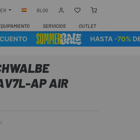
LER
BLOG
EQUIPAMIENTO
SERVICIOS
OUTLET
CHWALBE
AV7L-AP AIR
 €