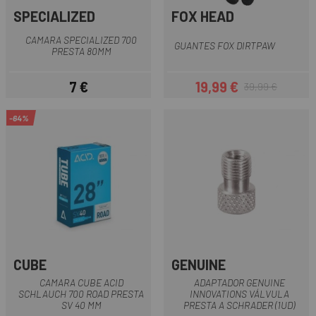
SPECIALIZED
FOX HEAD
CAMARA SPECIALIZED 700
GUANTES FOX DIRTPAW
PRESTA 80MM
7 €
19,99 €
39,99 €
Precio
Precio
Precio regular
-64%
CUBE
GENUINE
CAMARA CUBE ACID
ADAPTADOR GENUINE
SCHLAUCH 700 ROAD PRESTA
INNOVATIONS VÁLVULA
SV 40 MM
PRESTA A SCHRADER (1UD)