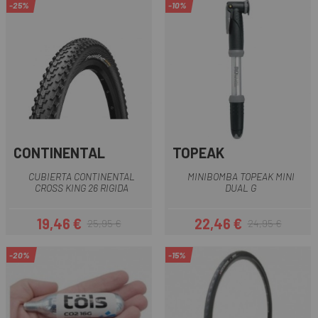
-25%
-10%
CONTINENTAL
TOPEAK
CUBIERTA CONTINENTAL
MINIBOMBA TOPEAK MINI
CROSS KING 26 RIGIDA
DUAL G
19,46 €
22,46 €
25,95 €
24,95 €
Precio
Precio regular
Precio
Precio regular
-20%
-15%