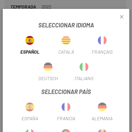
TEMPORADA
2022
DIÁMETRO
26"
SELECCIONAR IDIOMA
TIPO DE VÁLVULA
Schrader
ESPAÑOL
CATALÀ
FRANÇAIS
LARGO VÁLVULA
40mm
INFORMACIÓN DEL PRODUCTO
DEUTSCH
ITALIANO
DETALLES
SELECCIONAR PAÍS
TALLA: 26"
MATERIAL: Goma
ESPAÑA
FRANCIA
ALEMANIA
OPINIONES