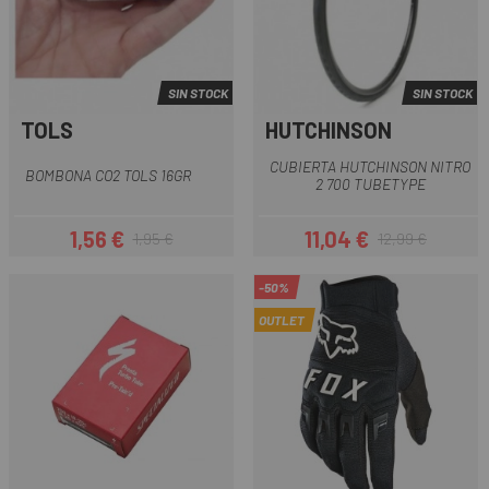
SIN STOCK
SIN STOCK
TOLS
HUTCHINSON
CUBIERTA HUTCHINSON NITRO
BOMBONA CO2 TOLS 16GR
2 700 TUBETYPE
1,56 €
11,04 €
1,95 €
12,99 €
Precio
Precio regular
Precio
Precio regular
-50%
OUTLET