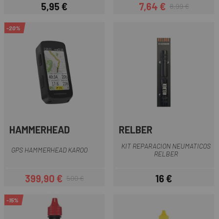
5,95 €
7,64 €
8,99 €
Precio
Precio
Precio regular
-20%
HAMMERHEAD
RELBER
KIT REPARACION NEUMATICOS
GPS HAMMERHEAD KAROO
RELBER
399,90 €
16 €
500 €
Precio
Precio regular
Precio
-15%