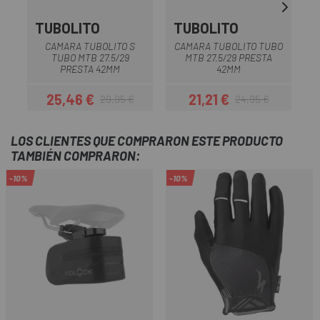
TUBOLITO
TUBOLITO
CAMARA TUBOLITO S
CAMARA TUBOLITO TUBO
C
TUBO MTB 27.5/29
MTB 27.5/29 PRESTA
M
PRESTA 42MM
42MM
25,46 €
21,21 €
29,95 €
24,95 €
Precio
Precio regular
Precio
Precio regular
LOS CLIENTES QUE COMPRARON ESTE PRODUCTO
TAMBIÉN COMPRARON:
-10%
-10%