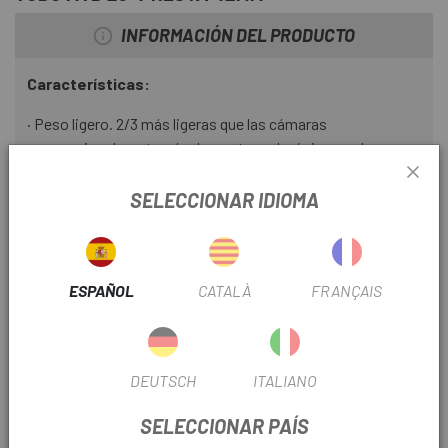
resistencia a pinchazos es i gual que la de las cámaras
INFORMACIÓN DEL PRODUCTO
convencionales, pero con solo 45 g de peso (para 29).
Características:
· Peso ligero. 2/3 más ligeras que las cámaras
convencionales a través de una tecnología innovadora,
combinando materiales especiales.
SELECCIONAR IDIOMA
· 2 veces más robustas que las cámaras convencionales.
· Fabricadas con un nuevo elastómero de termoplástico.
Este material, de alta tecnología, es muy eficiente y en la
ESPAÑOL
CATALÀ
FRANÇAIS
actualidad reemplaza muchos productos de goma en la
industria del automóvil y la farmacia.
· Fabricadas en Austria, con material Europeo. Con ello,
DEUTSCH
ITALIANO
consiguen innovación más rápida a través de la cercanía de
la producción y el desarrollo.
SELECCIONAR PAÍS