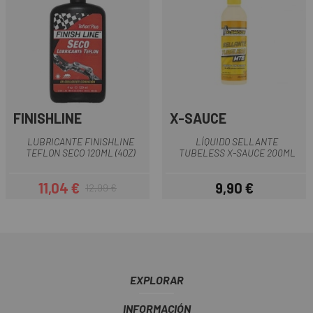
FINISHLINE
X-SAUCE
LUBRICANTE FINISHLINE
LÍQUIDO SELLANTE
TEFLON SECO 120ML (4OZ)
TUBELESS X-SAUCE 200ML
11,04 €
9,90 €
12,99 €
Precio
Precio regular
Precio
EXPLORAR
INFORMACIÓN