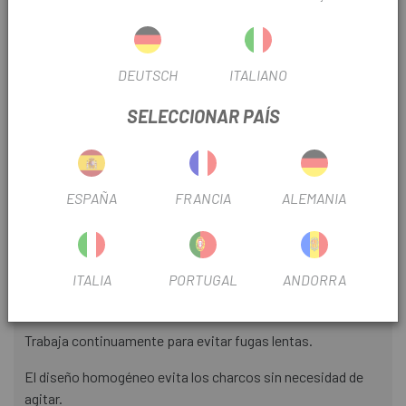
sellador está diseñado para funcionar de forma continua a
fin de evitar que se produzcan fugas lentas, por lo que, en
caso de una catástrofe total, no tendrá que preocuparse
DEUTSCH
ITALIANO
por el pinchazo cuando pase sobre escombros. Incluso
abordamos el problema común de la acumulación de
SELECCIONAR PAÍS
sellador con un diseño completamente homogéneo, por lo
que la combinación de llanta/cámara siempre rodará suave
y uniforme.
ESPAÑA
FRANCIA
ALEMANIA
DETALLES
Sellador de esclusas de aire para la mejor oportunidad de
reducir los pinchazos.
ITALIA
PORTUGAL
ANDORRA
Fórmula no tóxica, que no se separa.
Trabaja continuamente para evitar fugas lentas.
El diseño homogéneo evita los charcos sin necesidad de
agitar.