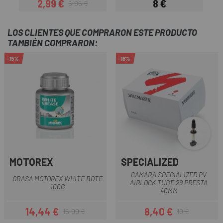
2,99 €
8 €
6,95 €
Precio
Precio regular
Precio
LOS CLIENTES QUE COMPRARON ESTE PRODUCTO
TAMBIÉN COMPRARON:
-15%
-16%
MOTOREX
SPECIALIZED
CAMARA SPECIALIZED PV
GRASA MOTOREX WHITE BOTE
AIRLOCK TUBE 29 PRESTA
100G
40MM
14,44 €
8,40 €
16,99 €
10 €
Precio
Precio regular
Precio
Precio regular