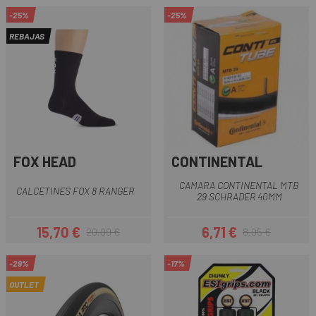
-25%
-25%
REBAJAS
FOX HEAD
CONTINENTAL
CAMARA CONTINENTAL MTB
CALCETINES FOX 8 RANGER
29 SCHRADER 40MM
15,70 €
6,71 €
20,99 €
8,95 €
Precio
Precio regular
Precio
Precio regular
-29%
-17%
OUTLET