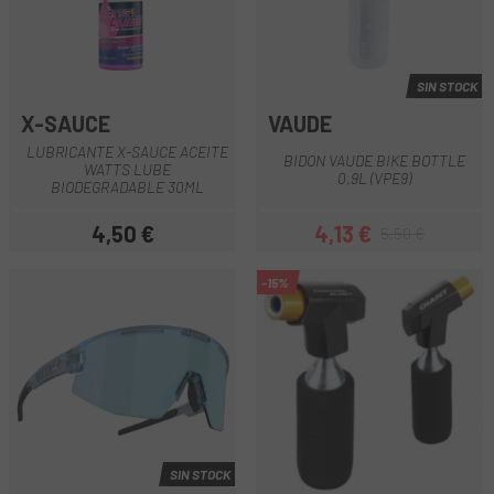
SIN STOCK
X-SAUCE
VAUDE
LUBRICANTE X-SAUCE ACEITE
BIDON VAUDE BIKE BOTTLE
WATTS LUBE
0,9L (VPE9)
BIODEGRADABLE 30ML
4,50 €
4,13 €
5,50 €
Precio
Precio
Precio regular
-15%
SIN STOCK