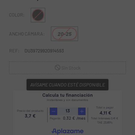
Multi
COLOR:
20-25
ANCHO CÁMARA:
REF:
DU39729920914593
Sin Stock
AVÍSAME CUANDO ESTÉ DISPONIBLE