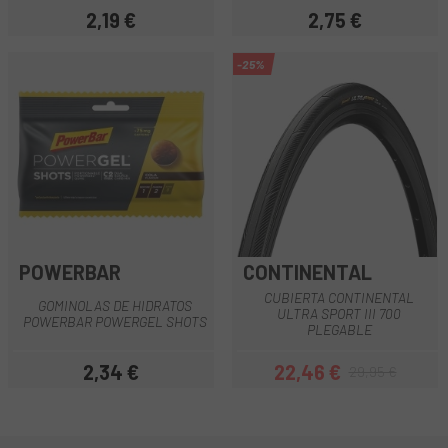
2,19 €
2,75 €
Precio
Precio
-25%
POWERBAR
CONTINENTAL
CUBIERTA CONTINENTAL
GOMINOLAS DE HIDRATOS
ULTRA SPORT III 700
POWERBAR POWERGEL SHOTS
PLEGABLE
2,34 €
22,46 €
29,95 €
Precio
Precio
Precio regular