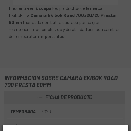
Encuentra en
Escapa
los productos de la marca
Ekibok. La
Cámara Ekibok Road 700x20/25 Presta
60mm
fabricada con butilo destaca por su gran
resistencia a los pinchazos y durabilidad aun con cambios
de temperatura importantes.
INFORMACIÓN SOBRE CAMARA EKIBOK ROAD
700 PRESTA 60MM
FICHA DE PRODUCTO
TEMPORADA
2023
DIÁMETRO
700