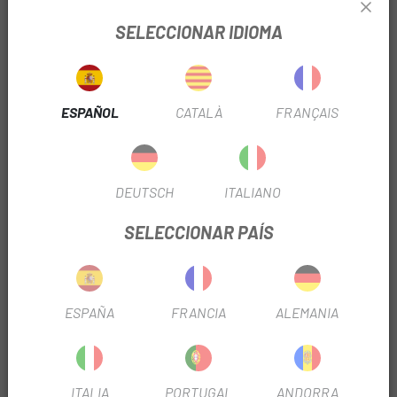
SELECCIONAR IDIOMA
USO
Carretera
TIPO DE VÁLVULA
Presta
ESPAÑOL
CATALÀ
FRANÇAIS
LARGO VÁLVULA
60mm
DEUTSCH
ITALIANO
INFORMACIÓN DEL PRODUCTO
SELECCIONAR PAÍS
-700x 20-25c
OPINIONES
ESPAÑA
FRANCIA
ALEMANIA
PRODUCTOS SIMILARES
-15%
-2
ITALIA
PORTUGAL
ANDORRA