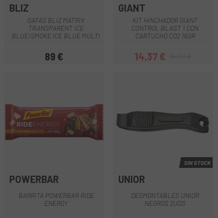
BLIZ
GIANT
GAFAS BLIZ MATRIX
KIT HINCHADOR GIANT
TRANSPARENT ICE
CONTROL BLAST 1 CON
BLUE/SMOKE ICE BLUE MULTI
CARTUCHO CO2 16GR
89 €
14,37 €
16,90 €
Precio
Precio
Precio regular
SIN STOCK
POWERBAR
UNIOR
BARRITA POWERBAR RIDE
DESMONTABLES UNIOR
ENERGY
NEGROS 2UDS