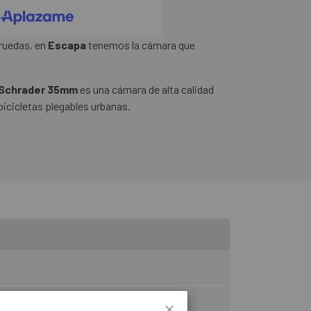
 ruedas, en
Escapa
tenemos la cámara que
 Schrader 35mm
es una cámara de alta calidad
 bicicletas plegables urbanas.