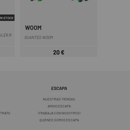
IN STOCK
WOOM
Azul
Amarillo
Morado
Negro
Rojo
+1
WLER R
GUANTES WOOM
20 €
ar
Precio
ESCAPA
NUESTRAS TIENDAS
AMIGO ESCAPA
 TRATO
¡TRABAJA CON NOSOTROS!
QUIENES SOMOS ESCAPA