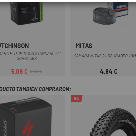
UTCHINSON
MITAS
ARA HUTCHINSON STANDARD 24"
CÁMARA MITAS 24 SCHRADER 40
SCHRADER
5,09 €
4,84 €
5,99 €
Precio
Precio regular
Precio
ODUCTO TAMBIÉN COMPRARON:
-16%