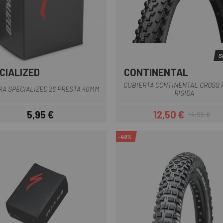
S
CIALIZED
CONTINENTAL
Multi
Negro
CUBIERTA CONTINENTAL CROSS 
A SPECIALIZED 26 PRESTA 40MM
RIGIDA
5,95 €
12,50 €
14,95 €
Precio
Precio
Precio regul
-49%