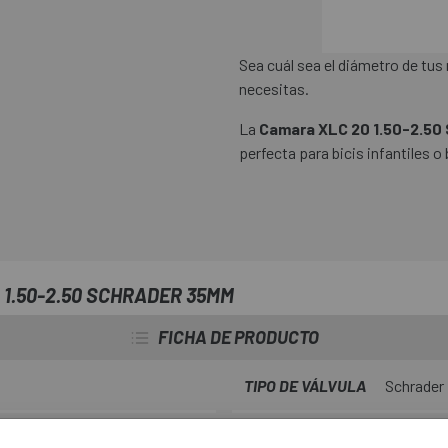
Sea cuál sea el diámetro de tus
necesitas.
La
Camara XLC 20 1.50-2.50
perfecta para bicis infantiles o
1.50-2.50 SCHRADER 35MM
FICHA DE PRODUCTO
TIPO DE VÁLVULA
Schrader
LARGO VÁLVULA
35mm