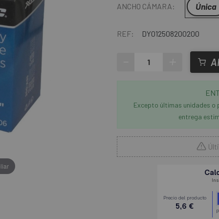
Única
ANCHO CÁMARA:
REF:
DY012508200200
-
+
A
ENT
Excepto últimas unidades o 
entrega estim
Últ
liar