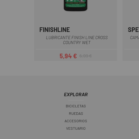
FINISHLINE
SPE
LUBRICANTE FINISH LINE CROSS
CAM
COUNTRY WET
5,94 €
6,99 €
Precio
Precio regular
EXPLORAR
BICICLETAS
RUEDAS
ACCESORIOS
VESTUARIO