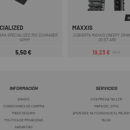
S
CIALIZED
MAXXIS
Multi
ARA SPECIALIZED 700 SCHRADER
CUBIERTA MAXXIS CREEPY CRA
40MM
20 ST ARO
5,50 €
19,23 €
38 €
Precio
Precio
Precio regul
INFORMACIÓN
SERVICIOS
ENVIOS
CITA PREVIA TALLER
CONDICIONES DE COMPRA
MAPA DEL SITIO
PAGO SEGURO
APÚNTATE YA Y CONSIGUE EL MEJOR
POLÍTICA DE PRIVACIDAD
BLOG
GARANTÍAS