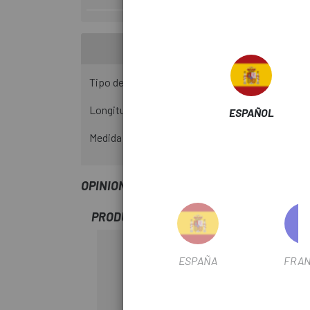
Tipo de válvula: Schrader
Longitud válvula: 35mm
ESPAÑOL
Medida: 20" 1.50-2.50
OPINIONES
PRODUCTOS SIMILARES
-15%
ESPAÑA
FRAN