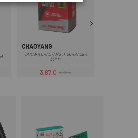
CHAOYANG
HUTCHINSO
CAMARA CHAOYANG 14 SCHRADER
CÁMARA HUTCHIN
MM
33MM
PREST
3,87 €
5,09 
4,84 €
Precio
Precio regular