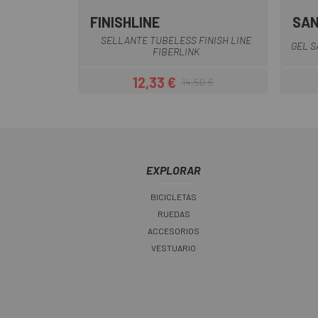
FINISHLINE
SAN
SELLANTE TUBELESS FINISH LINE
GEL S
FIBERLINK
12,33 €
14,50 €
Precio
Precio regular
EXPLORAR
BICICLETAS
RUEDAS
ACCESORIOS
VESTUARIO