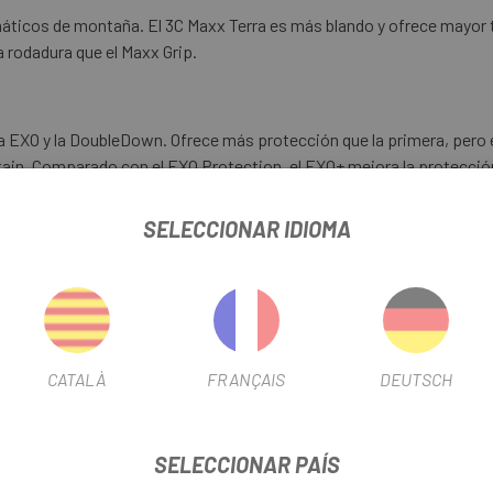
áticos de montaña. El 3C Maxx Terra es más blando y ofrece mayor t
a rodadura que el Maxx Grip.
 EXO y la DoubleDown. Ofrece más protección que la primera, pero es
tain. Comparado con el EXO Protection, el EXO+ mejora la protecció
% y la resistencia a la compresión en un 28%.
SELECCIONAR IDIOMA
eficios respecto a las cubiertas convencionales: la capacidad de f
parado con un neumático tubular; menos riesgo de pinchazos ya que
 de una cubierta LUST sin penalizar el peso.
CATALÀ
FRANÇAIS
DEUTSCH
SELECCIONAR PAÍS