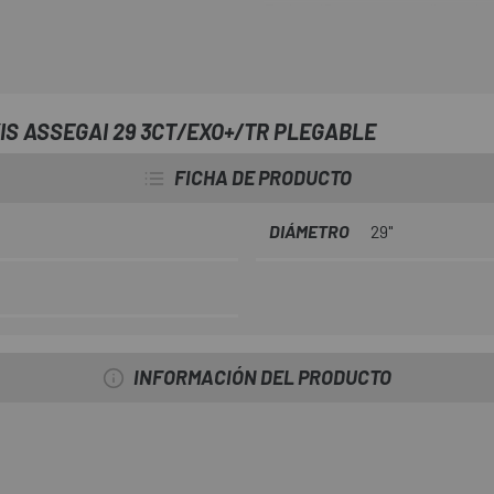
Enduro/Descenso que lleva el no
por los zulúes de Sudáfrica. Des
descenso Greg Minaar, es una cu
situación: sus altos tacos se a
terreno, y dan un excelente sop
S ASSEGAI 29 3CT/EXO+/TR PLEGABLE
Maxxis Assegai 29 3CT/EXO
MaxxTerra, que ofrece una muy 
FICHA DE PRODUCTO
la tecnología EXO+ de protecció
DIÁMETRO
29"
INFORMACIÓN DEL PRODUCTO