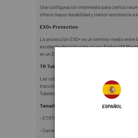
Una configuración intermedia para ciertos neum
ofrece mayor durabilidad y menor resistencia a l
EXO+ Protection
La protección EXO+ es un termino medio entre la
excelente elección para un uso Enduro/All Moun
en un 27%, la durabilidad de los flancos en un 51
TR Tubeless Ready
Las cubiertas tubeless ready ofrecen muchos ben
tracción; menor resistencia a la rodadura com
Tubeless Ready (TR) proporcionan los beneficios
Tamaño: 29X2.60:
ESPAÑOL
- ETRTO: 66-622
- Carcasa: 120x2 tpi