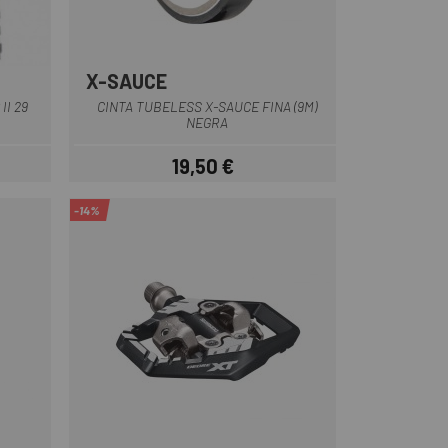
X-SAUCE
II 29
CINTA TUBELESS X-SAUCE FINA (9M)
NEGRA
19,50 €
ar
Precio
-14%