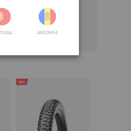
TUGAL
ANDORRA
-35%
-15%