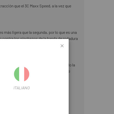
racción que el 3C Maxx Speed, a la vez que
 más ligera que la segunda, por lo que es una
n contra los pinchazos de la banda de rodadura
uncionar a presiones inferiores mejorando la
 no existe cámara. Los neumáticos Maxxis
ITALIANO