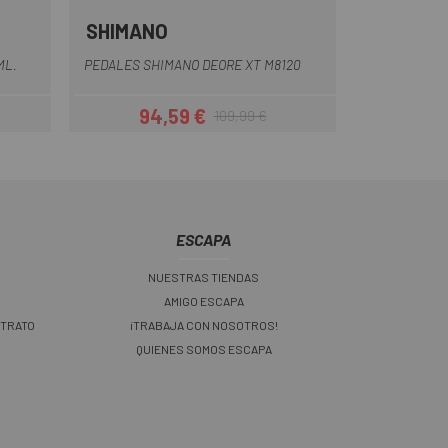
SHIMANO
ML.
PEDALES SHIMANO DEORE XT M8120
94,59 €
109,99 €
Precio
Precio regular
ESCAPA
NUESTRAS TIENDAS
AMIGO ESCAPA
 TRATO
¡TRABAJA CON NOSOTROS!
QUIENES SOMOS ESCAPA