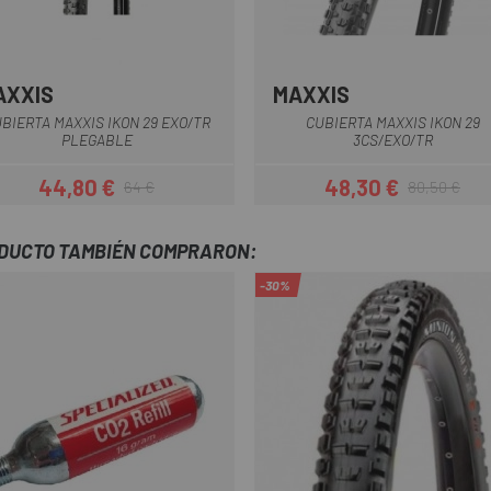
AXXIS
MAXXIS
Negro
BIERTA MAXXIS IKON 29 EXO/TR
CUBIERTA MAXXIS IKON 29
PLEGABLE
3CS/EXO/TR
44,80 €
48,30 €
64 €
80,50 €
Precio
Precio regular
Precio
Precio regula
ODUCTO TAMBIÉN COMPRARON:
-30%