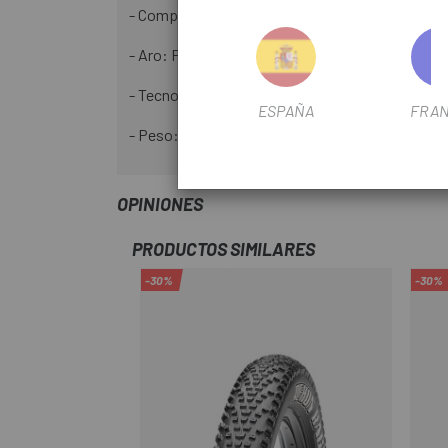
- Compuesto de caucho: Doble
- Aro: Plegable
- Tecnología: 3CG/DD/TR
ESPAÑA
FRAN
- Peso: 1,362g
OPINIONES
PRODUCTOS SIMILARES
-30%
-30%