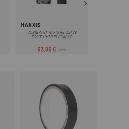
MAXXIS
SPECIALIZE
CUBIERTA MAXXIS REKON 29
CUBIERTA SPECIA
3CS/EXO/TR PLEGABLE
GRID TRAIL 
53,95 €
51 
83 €
r
Precio
Precio regular