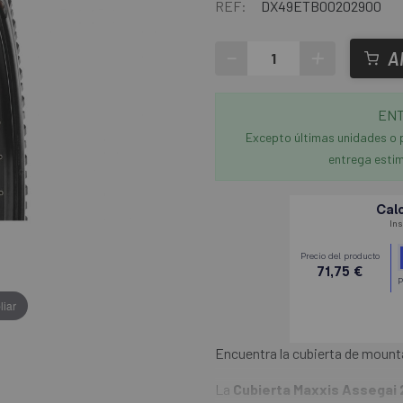
REF:
DX49ETB00202900
-
+
A
ENT
Excepto últimas unidades o 
entrega estim
liar
Encuentra la cubierta de mounta
La
Cubierta Maxxis Assegai