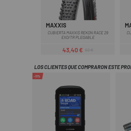
MAXXIS
M
CUBIERTA MAXXIS REKON RACE 29
CU
EXO/TR PLEGABLE
43,40 €
62 €
Precio
Precio regular
LOS CLIENTES QUE COMPRARON ESTE PR
-11%