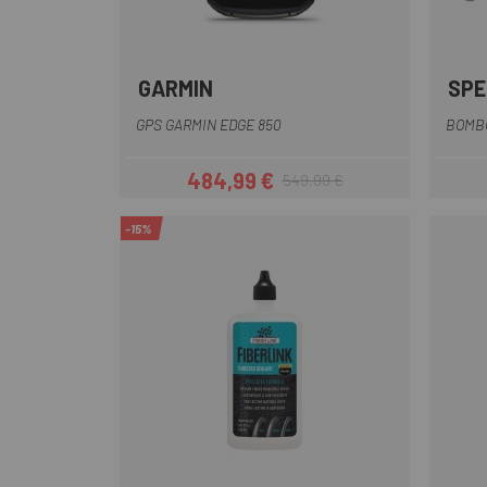
GARMIN
SPE
Multi
GPS GARMIN EDGE 850
BOMBO
484,99 €
549,99 €
Precio
Precio regular
-15%