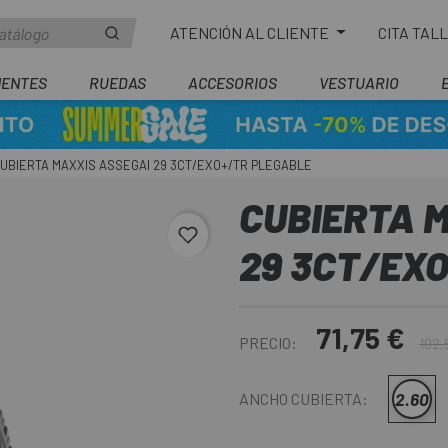
ATENCIÓN AL CLIENTE
CITA TAL
ENTES
RUEDAS
ACCESORIOS
VESTUARIO
UBIERTA MAXXIS ASSEGAI 29 3CT/EXO+/TR PLEGABLE
CUBIERTA 
favorite_border
29 3CT/EX
71,75 €
PRECIO:
102,
2.60
ANCHO CUBIERTA: