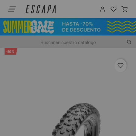
-50%
favori