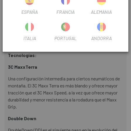
DIÁMETRO
29"
ESPAÑA
FRANCIA
ALEMANIA
TIPO DE CUBIERTA
Tubeless
ITALIA
PORTUGAL
ANDORRA
INFORMACIÓN DEL PRODUCTO
Tecnologías:
3C MaxxTerra
Una configuración intermedia para ciertos neumáticos de
montaña. El 3C Maxx Terra es más blando y ofrece mayor
tracción que el 3C Maxx Speed, a la vez que ofrece mayor
durabilidad y menor resistencia a la rodadura que el Maxx
Grip.
Double Down
DoubleDown (DD) es el siguiente paso en la evolución del