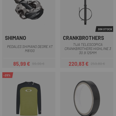
SIN STOCK
SHIMANO
CRANKBROTHERS
TIJA TELESCOPICA
PEDALES SHIMANO DEORE XT
CRANKBROTHERS HIGHLINE 3
M8100
30.9 125MM
85,99 €
220,83 €
99,99 €
259,80 €
Precio
Precio regular
Precio
Precio regular
-25%