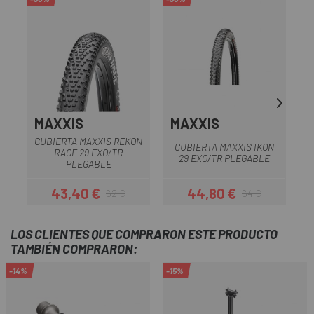
MAXXIS
MAXXIS
S
CUBIERTA MAXXIS REKON
CUBIERTA MAXXIS IKON
RACE 29 EXO/TR
29 EXO/TR PLEGABLE
PLEGABLE
43,40 €
44,80 €
62 €
64 €
Precio
Precio regular
Precio
Precio regular
LOS CLIENTES QUE COMPRARON ESTE PRODUCTO
TAMBIÉN COMPRARON:
-14%
-15%