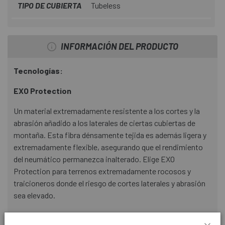
TIPO DE CUBIERTA
Tubeless
INFORMACIÓN DEL PRODUCTO
Tecnologías:
EXO Protection
Un material extremadamente resistente a los cortes y la
abrasión añadido a los laterales de ciertas cubiertas de
montaña. Esta fibra dénsamente tejida es además ligera y
extremadamente flexible, asegurando que el rendimiento
del neumático permanezca inalterado. Elige EXO
Protection para terrenos extremadamente rocosos y
traicioneros donde el riesgo de cortes laterales y abrasión
sea elevado.
TR Tubeless Ready