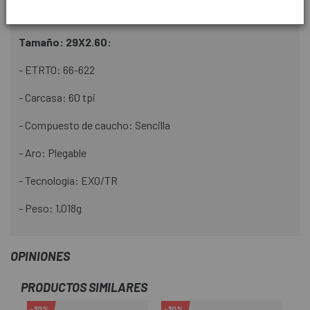
- Peso: 882g
Tamaño: 29X2.60:
- ETRTO: 66-622
- Carcasa: 60 tpi
- Compuesto de caucho: Sencilla
- Aro: Plegable
- Tecnología: EXO/TR
- Peso: 1,018g
OPINIONES
PRODUCTOS SIMILARES
-30%
-30%