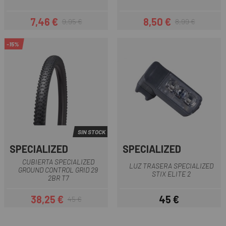
7,46 €
8,50 €
9,95 €
8,99 €
Precio
Precio regular
Precio
Precio regular
-15%
SIN STOCK
SPECIALIZED
SPECIALIZED
CUBIERTA SPECIALIZED
LUZ TRASERA SPECIALIZED
GROUND CONTROL GRID 29
STIX ELITE 2
2BR T7
38,25 €
45 €
45 €
Precio
Precio regular
Precio