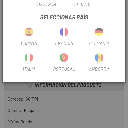
FICHA DE PRODUCTO
DEUTSCH
ITALIANO
SELECCIONAR PAÍS
TEMPORADA
2021
DIÁMETRO
29"
ESPAÑA
FRANCIA
ALEMANIA
USO
Montaña
TIPO DE CUBIERTA
Tubeless
ITALIA
PORTUGAL
ANDORRA
INFORMACIÓN DEL PRODUCTO
Carcasa: 60 TPI
Cuenta: Plegable
2Bliss Ready