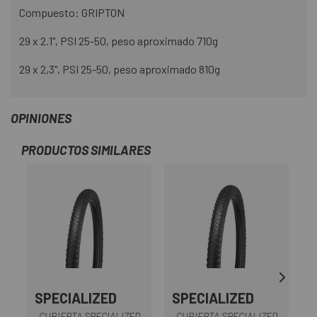
Compuesto: GRIPTON
29 x 2.1", PSI 25-50, peso aproximado 710g
29 x 2,3", PSI 25-50, peso aproximado 810g
OPINIONES
PRODUCTOS SIMILARES
SPECIALIZED
SPECIALIZED
S
CUBIERTA SPECIALIZED
CUBIERTA SPECIALIZED