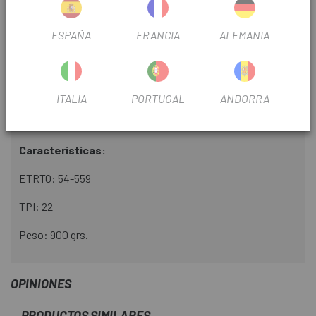
DIÁMETRO
26"
ESPAÑA
FRANCIA
ALEMANIA
USO
Montaña
ITALIA
PORTUGAL
ANDORRA
INFORMACIÓN DEL PRODUCTO
Características:
ETRTO: 54-559
TPI: 22
Peso: 900 grs.
OPINIONES
PRODUCTOS SIMILARES