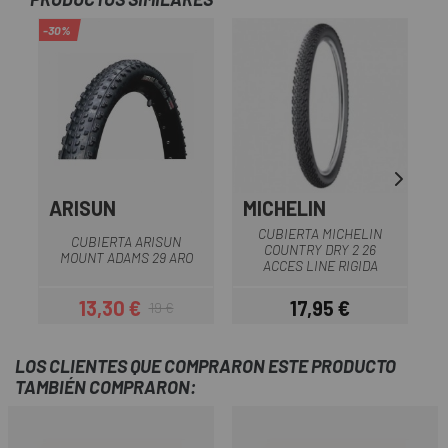
-30%
ARISUN
MICHELIN
M
CUBIERTA MICHELIN
CUBIERTA ARISUN
COUNTRY DRY 2 26
MOUNT ADAMS 29 ARO
ACCES LINE RIGIDA
13,30 €
17,95 €
19 €
Precio
Precio regular
Precio
LOS CLIENTES QUE COMPRARON ESTE PRODUCTO
TAMBIÉN COMPRARON: