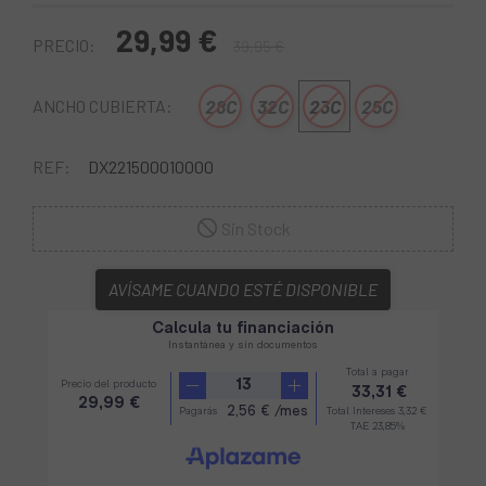
29,99 €
PRECIO:
39,95 €
28C
32C
23C
25C
ANCHO CUBIERTA:
REF:
DX221500010000
Sin Stock
AVÍSAME CUANDO ESTÉ DISPONIBLE