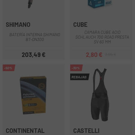
SHIMANO
CUBE
CAMARA CUBE ACID
BATERÍA INTERNA SHIMANO
SCHLAUCH 700 ROAD PRESTA
BT-DN300
SV 60 MM
203,49 €
2,80 €
7,95 €
Precio
Precio
Precio regular
-50%
-30%
REBAJAS
CONTINENTAL
CASTELLI