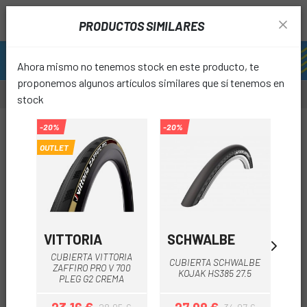
PRODUCTOS SIMILARES
Ahora mismo no tenemos stock en este producto, te
proponemos algunos artículos similares que sí tenemos en
stock
-24%
-20%
-20%
-30%
OUTLET
favori
VITTORIA
SCHWALBE
GI
CUBIERTA VITTORIA
CUBIERTA SCHWALBE
CU
ZAFFIRO PRO V 700
KOJAK HS385 27.5
PLEG G2 CREMA