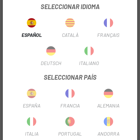
SELECCIONAR IDIOMA
INFORMACIÓN DEL PRODUCTO
ESPAÑOL
CATALÀ
FRANÇAIS
Características
:
Modo: CARRETERA
Medida: 700x28
DEUTSCH
ITALIANO
Filter: PLEGABLE
Marca: Continental
SELECCIONAR PAÍS
OPINIONES
ESPAÑA
FRANCIA
ALEMANIA
PRODUCTOS SIMILARES
-20%
-20%
-3
OUTLET
ITALIA
PORTUGAL
ANDORRA