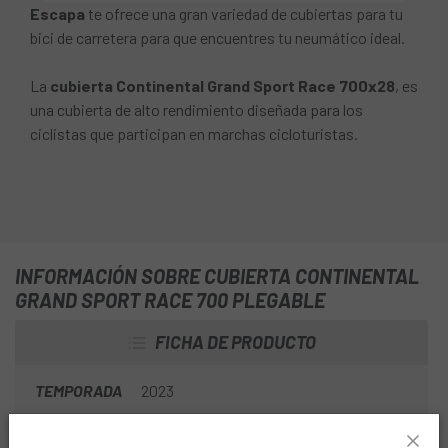
Escapa
te ofrece una gran variedad de cubiertas para tu
bici de carretera para que encuentres tu neumático ideal.
La
cubierta Continental Grand Sport Race 700x28
, es
una cubierta de alto rendimiento diseñada para los
ciclistas que participan en marchas cicloturistas.
INFORMACIÓN SOBRE CUBIERTA CONTINENTAL
GRAND SPORT RACE 700 PLEGABLE
FICHA DE PRODUCTO
TEMPORADA
2023
DIÁMETRO
700