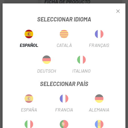
FICHA DE PRODUCTO
TEMPORADA
2022
SELECCIONAR IDIOMA
DIÁMETRO
700
ESPAÑOL
CATALÀ
FRANÇAIS
INFORMACIÓN DEL PRODUCTO
Carcasa: 60 TPI. Aro: Alambre. Compuesto: 60a.
DEUTSCH
ITALIANO
Proteccion antipinchazos: Armadillo. 700 x 23mm, psi 110-
125, peso aproximado 360g. 700 x 25mm, psi 110-125, peso
SELECCIONAR PAÍS
aproximado 395g. 700 x 28mm, psi 85-95, peso
aproximado 440g. 700 x 30mm, psi 85-95, peso apro
ESPAÑA
FRANCIA
ALEMANIA
OPINIONES
PRODUCTOS SIMILARES