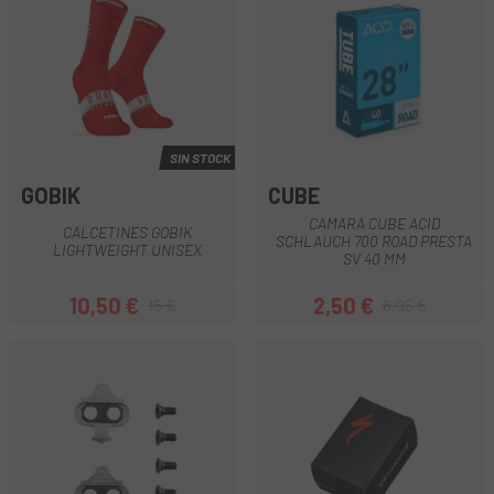
SIN STOCK
GOBIK
CUBE
CAMARA CUBE ACID
CALCETINES GOBIK
SCHLAUCH 700 ROAD PRESTA
LIGHTWEIGHT UNISEX
SV 40 MM
10,50 €
2,50 €
15 €
6,95 €
Precio
Precio regular
Precio
Precio regular