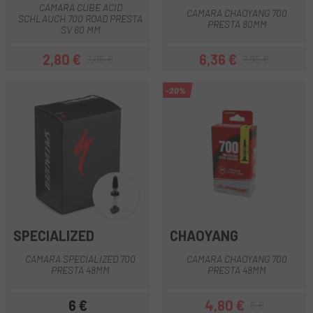
CAMARA CUBE ACID
CAMARA CHAOYANG 700
SCHLAUCH 700 ROAD PRESTA
PRESTA 80MM
SV 60 MM
2,80 €
6,36 €
7,95 €
7,95 €
Precio
Precio regular
Precio
Precio regular
-20%
SPECIALIZED
CHAOYANG
CAMARA SPECIALIZED 700
CAMARA CHAOYANG 700
PRESTA 48MM
PRESTA 48MM
6 €
4,80 €
6 €
Precio
Precio
Precio regular