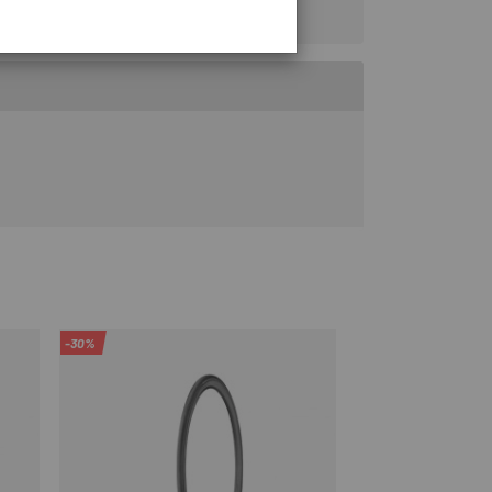
-30%
-33%
OUTLET