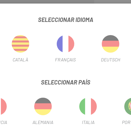
SELECCIONAR IDIOMA
Tubular, tubeless o con cámara
cubiertas que necesitas. La
Cub
más utilizada de la gama cotton
calidad de guia inigualable. fle
manejabilidad.
CATALÀ
FRANÇAIS
DEUTSCH
SELECCIONAR PAÍS
RIA CORSA CX 700
FICHA DE PRODUCTO
DIÁMETRO
700
CIA
ALEMANIA
ITALIA
POR