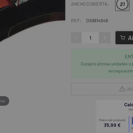
21
ANCHO CUBIERTA:
REF:
DX9814948
-
+
A
ENT
Excepto últimas unidades o 
entrega estim
Últ
liar