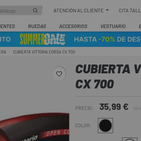
ATENCIÓN AL CLIENTE
CITA TAL
ENTES
RUEDAS
ACCESORIOS
VESTUARIO
ERA
CUBIERTA VITTORIA CORSA CX 700
CUBIERTA 
favorite_border
CX 700
35,99 €
PRECIO:
50,
Multi
COLOR: