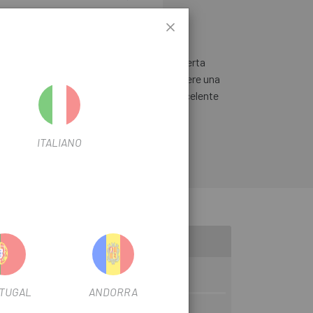
, en
Escapa
tenemos todos los tipos de
ierta Vittoria Corsa CX 700
es la cubierta
 tires, con su carcasa de 320 tpi le confiere una
xible, pero ofrece al mismo tiempo una excelente
ITALIANO
TUGAL
ANDORRA