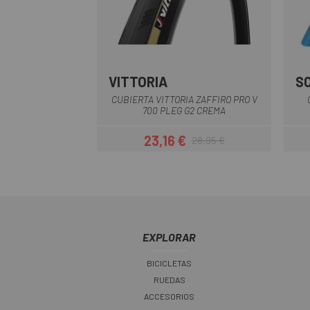
VITTORIA
S
Negro-Marron
CUBIERTA VITTORIA ZAFFIRO PRO V
700 PLEG G2 CREMA
23,16 €
28,95 €
Precio
Precio regular
EXPLORAR
BICICLETAS
RUEDAS
ACCESORIOS