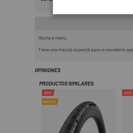
Hecha a mano.
Tiene una mezcla especial para un excelente aga
OPINIONES
PRODUCTOS SIMILARES
-20%
-20%
OUTLET