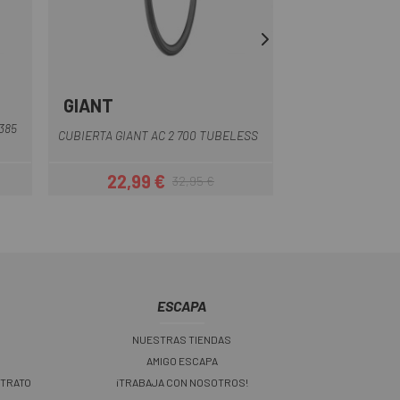
GIANT
GOODYEAR
Negro
385
CUBIERTA GOODY
CUBIERTA GIANT AC 2 700 TUBELESS
7
22,99 €
19,99
32,95 €
r
Precio
Precio regular
ESCAPA
NUESTRAS TIENDAS
AMIGO ESCAPA
 TRATO
¡TRABAJA CON NOSOTROS!