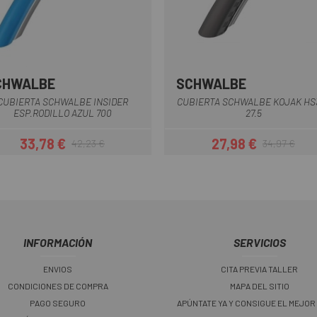
CHWALBE
SCHWALBE
Negro
CUBIERTA SCHWALBE INSIDER
CUBIERTA SCHWALBE KOJAK HS
ESP.RODILLO AZUL 700
27.5
33,78 €
27,98 €
42,23 €
34,97 €
Precio
Precio regular
Precio
Precio regula
INFORMACIÓN
SERVICIOS
ENVIOS
CITA PREVIA TALLER
CONDICIONES DE COMPRA
MAPA DEL SITIO
PAGO SEGURO
APÚNTATE YA Y CONSIGUE EL MEJOR