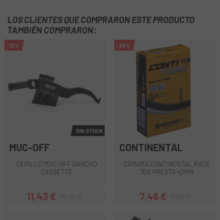
LOS CLIENTES QUE COMPRARON ESTE PRODUCTO
TAMBIÉN COMPRARON:
-12%
-25%
SIN STOCK
MUC-OFF
CONTINENTAL
CEPILLO MUC-OFF GANCHO
CÁMARA CONTINENTAL RACE
CASSETTE
700 PRESTA 42MM
11,43 €
7,46 €
12,99 €
9,95 €
Precio
Precio regular
Precio
Precio regular