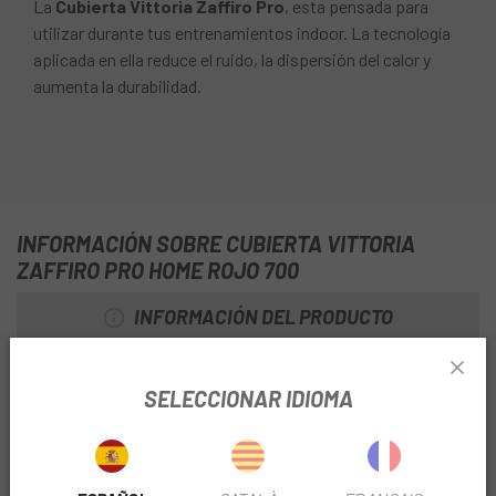
La
Cubierta Vittoria Zaffiro Pro
, esta pensada para
utilizar durante tus entrenamientos indoor. La tecnología
aplicada en ella reduce el ruido, la dispersión del calor y
aumenta la durabilidad.
INFORMACIÓN SOBRE CUBIERTA VITTORIA
ZAFFIRO PRO HOME ROJO 700
INFORMACIÓN DEL PRODUCTO
Diseñada con un compuesto y dibujo especiales, lo que
SELECCIONAR IDIOMA
combinado con la carcasa más resistente de la gama
Vittoria, el Zaffiro pro Home Trainer dispersa bien el calor y
reduce el ruido durante el entrenamiento en casa. Así que
puedes preservar el uso de sus mejores cubiertas de