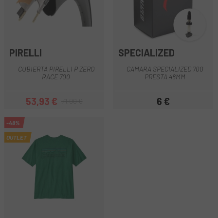
PIRELLI
SPECIALIZED
CUBIERTA PIRELLI P ZERO
CAMARA SPECIALIZED 700
RACE 700
PRESTA 48MM
53,93 €
6 €
71,90 €
Precio
Precio regular
Precio
-48%
OUTLET