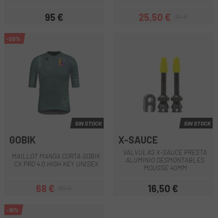
95 €
25,50 €
30 €
Precio
Precio
Precio regular
-20%
SIN STOCK
SIN STOCK
GOBIK
X-SAUCE
VALVULAS X-SAUCE PRESTA
MAILLOT MANGA CORTA GOBIK
ALUMINIO DESMONTABLES
CX PRO 4.0 HIGH KEY UNISEX
MOUSSE 40MM
68 €
16,50 €
85 €
Precio
Precio regular
Precio
-15%