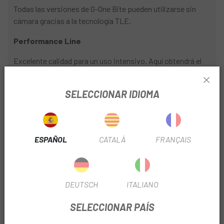
Todas las versiones de G-One Bite pueden utilizarse sin
cámara gracias a la tecnología TLE.
Performance Line
Excelente calidad para un uso intensivo. Aquí obtendrá el
máximo neumático por su dinero.
SELECCIONAR IDIOMA
ADDIX
El nuevo compuesto también para los neumáticos
Performance Line, más agarre, más velocidad, más
kilometraje. Schwalbe lo ha conseguido gracias a un nuevo
ESPAÑOL
CATALÀ
FRANÇAIS
proceso de mezcla en el que los componentes para la
producción del compuesto de caucho se pueden añadir con
mayor precisión.
DEUTSCH
ITALIANO
TLE - Tubeless Easy
SELECCIONAR PAÍS
Un nuevo tejido lateral monofilamento ofrece tres ventajas