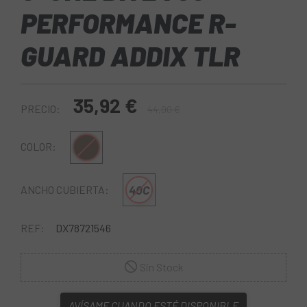
PERFORMANCE R-
GUARD ADDIX TLR
35,92 €
PRECIO:
44,90 €
Negro-Marron
COLOR:
40C
ANCHO CUBIERTA:
REF:
DX78721546
Sin Stock
AVÍSAME CUANDO ESTÉ DISPONIBLE