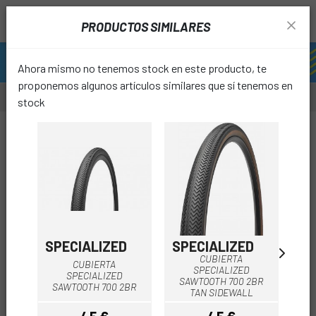
PRODUCTOS SIMILARES
Ahora mismo no tenemos stock en este producto, te
proponemos algunos artículos similares que sí tenemos en
stock
-20%
-15%
favori
SPECIALIZED
SPECIALIZED
HU
CUBIERTA
CUBIERTA
SPECIALIZED
SPECIALIZED
HU
SAWTOOTH 700 2BR
SAWTOOTH 700 2BR
TLR
TAN SIDEWALL